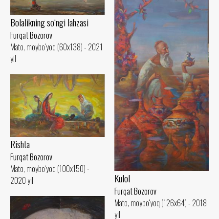
Bolalikning so‘ngi lahzasi
Furqat Bozorov
Mato, moybo‘yoq (60x138) - 2021
yil
Rishta
Furqat Bozorov
Mato, moybo‘yoq (100x150) -
Kulol
2020 yil
Furqat Bozorov
Mato, moybo‘yoq (126x64) - 2018
yil