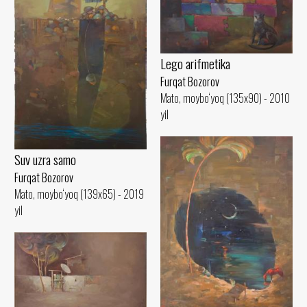
Lego arifmetika
Furqat Bozorov
Mato, moybo‘yoq (135x90) - 2010
yil
Suv uzra samo
Furqat Bozorov
Mato, moybo‘yoq (139x65) - 2019
yil