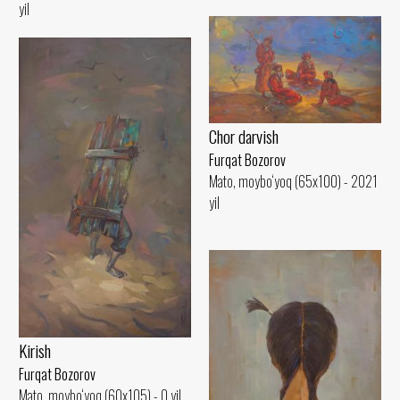
yil
Chor darvish
Furqat Bozorov
Mato, moybo‘yoq (65x100) - 2021
yil
Kirish
Furqat Bozorov
Mato, moybo‘yoq (60x105) - 0 yil