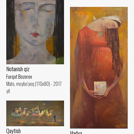
Notanish qiz
Furqat Bozorov
Mato, moybo‘yoq (110x80) - 2017
yil
Qaytish
Hadya