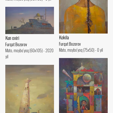
Kokila
Kun oxiri
Furqat Bozorov
Furqat Bozorov
Mato, moybo‘yoq (75x50) - 0 yil
Mato, moybo‘yoq (60x105) - 2020
yil