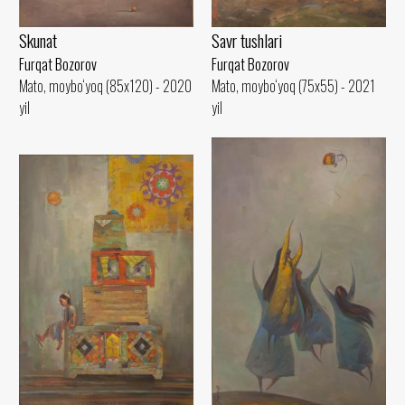
Skunat
Savr tushlari
Furqat Bozorov
Furqat Bozorov
Mato, moybo‘yoq (85x120) - 2020
Mato, moybo‘yoq (75x55) - 2021
yil
yil