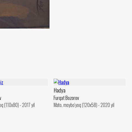
Hadya
v
Furqat Bozorov
q (110x80) - 2017 yil
Mato, moybo‘yoq (120x58) - 2020 yil