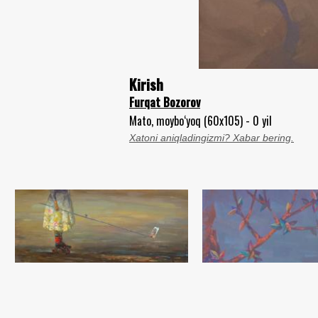
Kirish
Furqat Bozorov
Mato, moybo‘yoq (60x105) - 0 yil
Xatoni aniqladingizmi? Xabar bering.
Bolalikning so‘ngi lahzasi
Furqat Bozorov
Mato, moybo‘yoq (60x138) - 2021 yil