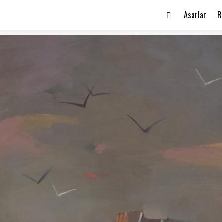
Asarlar
R