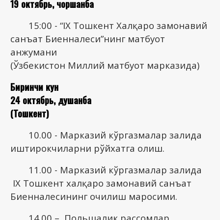
19 октябрь, чоршанба
15:00 - “IX Тошкент Халқаро замонавий
санъат Биенналеси”нинг матбуот
анжумани
(Ўзбекистон Миллий матбуот марказида)
Биринчи кун
24 октябрь, душанба
(Тошкент)
10.00 - Марказий кўргазмалар залида
иштирокчиларни рўйхатга олиш.
11.00 - Марказий кўргазмалар залида
IX Тошкент халқаро замонавий санъат
Биенналесининг очилиш маросими.
14.00 – Польшалик рассомлар