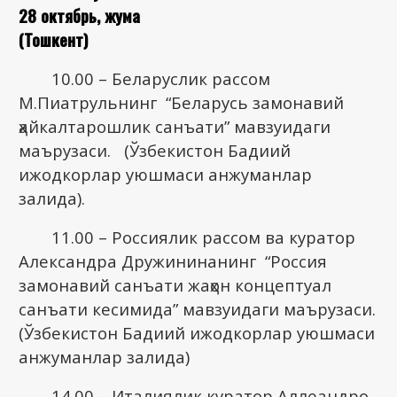
28 октябрь, жума
(Тошкент)
10.00 – Беларуслик рассом
М.Пиатрульнинг “Беларусь замонавий
ҳайкалтарошлик санъати” мавзуидаги
маърузаси. (Ўзбекистон Бадиий
ижодкорлар уюшмаси анжуманлар
залида).
11.00 – Россиялик рассом ва куратор
Александра Дружининанинг “Россия
замонавий санъати жаҳон концептуал
санъати кесимида” мавзуидаги маърузаси.
(Ўзбекистон Бадиий ижодкорлар уюшмаси
анжуманлар залида)
14.00 – Италиялик куратор Аллеандро