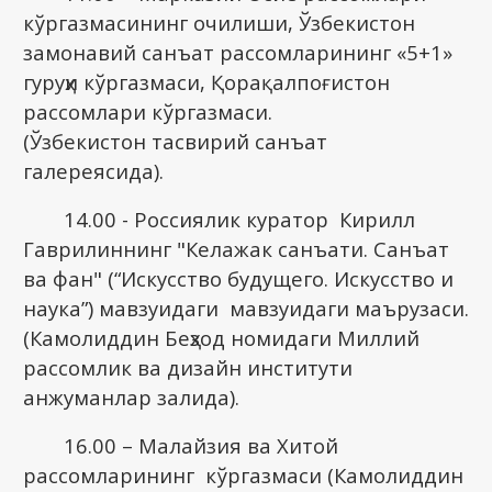
кўргазмасининг очилиши, Ўзбекистон
замонавий санъат рассомларининг «5+1»
гуруҳи кўргазмаси, Қорақалпоғистон
рассомлари кўргазмаси.
(Ўзбекистон тасвирий санъат
галереясида).
14.00 - Россиялик куратор Кирилл
Гаврилиннинг "Келажак санъати. Санъат
ва фан" (“Искусство будущего. Искусство и
наука”) мавзуидаги мавзуидаги маърузаси.
(Камолиддин Беҳзод номидаги Миллий
рассомлик ва дизайн институти
анжуманлар залида).
16.00 – Малайзия ва Хитой
рассомларининг кўргазмаси (Камолиддин