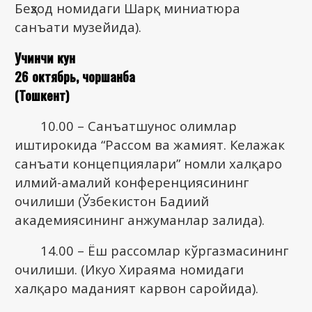
Беҳзод номидаги Шарқ миниатюра
санъати музейида).
Учинчи кун
26 октябрь, чоршанба
(Тошкент)
10.00 – Санъатшунос олимлар
иштирокида “Рассом ва жамият. Келажак
санъати концепциялари” номли халқаро
илмий-амалий конференциясининг
очилиши (Ўзбекистон Бадиий
академиясининг анжуманлар залида).
14.00 – Ёш рассомлар кўргазмасининг
очилиши. (Икуо Хираяма номидаги
халқаро маданият карвон саройида).