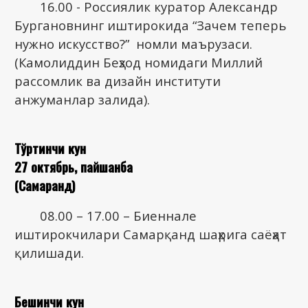
16.00 - Россиялик куратор Александр
Бургановнинг иштирокида “Зачем теперь
нужно искусство?” номли маърузаси.
(Камолиддин Беҳзод номидаги Миллий
рассомлик ва дизайн институти
анжуманлар залида).
Тўртинчи кун
27 октябрь, пайшанба
(Самарқанд)
08.00 – 17.00 – Биеннале
иштирокчилари Самарқанд шаҳрига саёҳат
қилишади.
Бешинчи кун