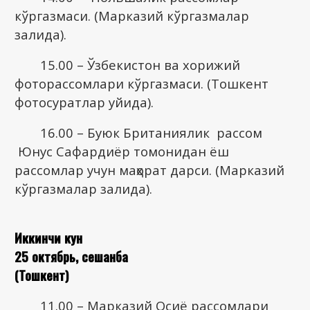
кўргазмаси. (Марказий кўргазмалар
залида).
15.00 – Ўзбекистон ва хорижий
фоторассомлари кўргазмаси. (Тошкент
фотосуратлар уйида).
16.00 – Буюк Британиялик рассом
Юнус Сафардиёр томонидан ёш
рассомлар учун маҳорат дарси. (Марказий
кўргазмалар залида).
Иккинчи кун
25 октябрь, сешанба
(Тошкент)
11.00 – Марказий Осиё рассомлари