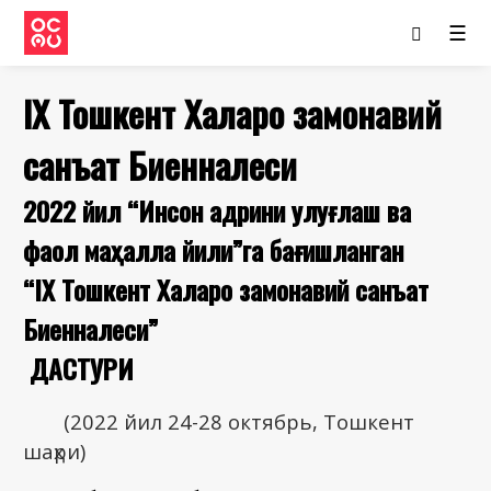
☰
IX Тошкент Халқаро замонавий
санъат Биенналеси
2022 йил “Инсон қадрини улуғлаш ва
фаол маҳалла йили”га бағишланган
“IX Тошкент Халқаро замонавий санъат
Биенналеси”
ДАСТУРИ
(2022 йил 24-28 октябрь, Тошкент
шаҳри)