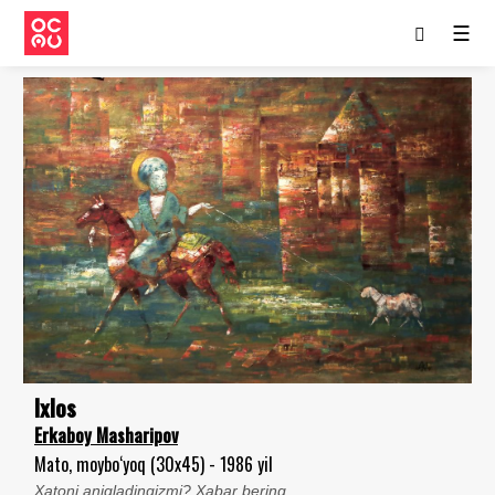
☰
Ixlos
Erkaboy Masharipov
Mato, moybo‘yoq (30x45) - 1986 yil
Xatoni aniqladingizmi? Xabar bering.