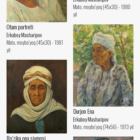
Mato, moybo‘yoq (45x30) - 1980
yil
Otam portreti
Erkaboy Masharipov
Mato, moybo‘yoq (45x30) - 1981
yil
Durjon Ena
Erkaboy Masharipov
Mato, moybo‘yoq (74x56) - 1973 yil
Ro‘zika ona siymosi