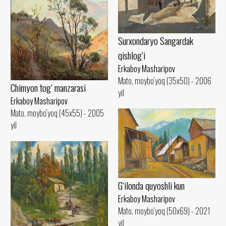
Surxondaryo Sangardak
qishlog‘i
Erkaboy Masharipov
Mato, moybo‘yoq (35x50) - 2006
Chimyon tog‘ manzarasi
yil
Erkaboy Masharipov
Mato, moybo‘yoq (45x55) - 2005
yil
G‘ilonda quyoshli kun
Erkaboy Masharipov
Mato, moybo‘yoq (50x69) - 2021
yil