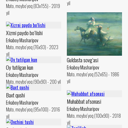
yil
Mato, moybo‘yoq (83x155) - 2019
yil
Xizrni paydo bo‘lishi
Erkaboy Masharipov
Mato, moybo‘yoq (76x93) - 2023
yil
Guldasta sovg‘asi
Oy tutilgan kun
Erkaboy Masharipov
Mato, moybo‘yoq (52x65) - 1986
Erkaboy Masharipov
yil
Mato, moybo‘yoq (90x90) - 200 yil
Baxt qushi
Muhabbat afsonasi
Erkaboy Masharipov
Erkaboy Masharipov
Mato, moybo‘yoq (95x100) - 2016
Mato, moybo‘yoq (100x90) - 2018
yil
yil