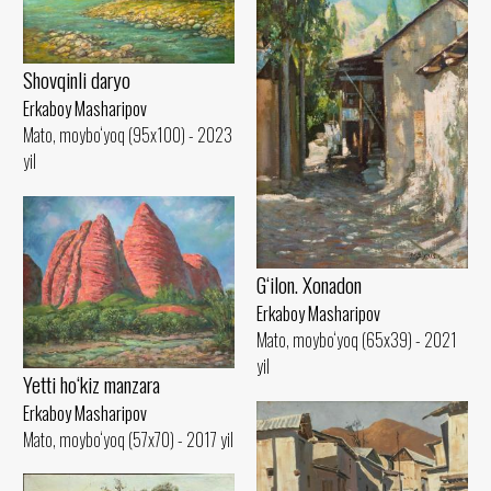
Shovqinli daryo
Erkaboy Masharipov
Mato, moybo‘yoq (95x100) - 2023
yil
G‘ilon. Xonadon
Erkaboy Masharipov
Mato, moybo‘yoq (65x39) - 2021
yil
Yetti ho‘kiz manzara
Erkaboy Masharipov
Mato, moybo‘yoq (57x70) - 2017 yil