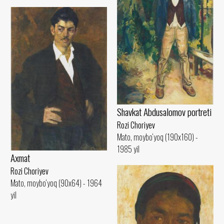
Shavkat Abdusalomov portreti
Rozi Choriyev
Mato, moybo‘yoq (190x160) -
1985 yil
Axmat
Rozi Choriyev
Mato, moybo‘yoq (90x64) - 1964
yil