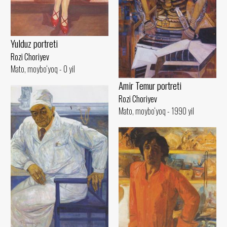
Yulduz portreti
Rozi Choriyev
Mato, moybo‘yoq - 0 yil
Amir Temur portreti
Rozi Choriyev
Mato, moybo‘yoq - 1990 yil