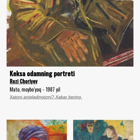
Keksa odamning portreti
Rozi Choriyev
Mato, moybo‘yoq - 1987 yil
Xatoni aniqladingizmi? Xabar bering.