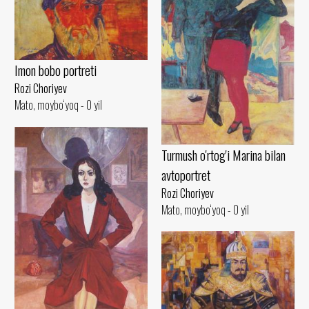
Imon bobo portreti
Rozi Choriyev
Mato, moybo‘yoq - 0 yil
Turmush o'rtog'i Marina bilan
avtoportret
Rozi Choriyev
Mato, moybo‘yoq - 0 yil