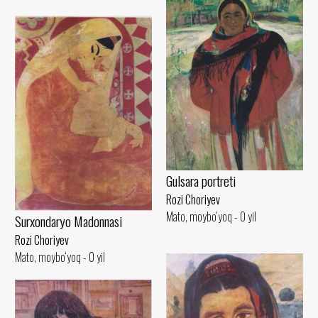
Gulsara portreti
Rozi Choriyev
Mato, moybo‘yoq - 0 yil
Surxondaryo Madonnasi
Rozi Choriyev
Mato, moybo‘yoq - 0 yil