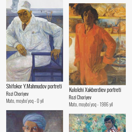
Shifokor Y.Mahmudov portreti
Kulolchi Xakberdiev portreti
Rozi Choriyev
Rozi Choriyev
Mato, moybo‘yoq - 0 yil
Mato, moybo‘yoq - 1986 yil