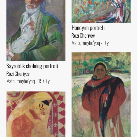
Honoyim portreti
Rozi Choriyev
Mato, moybo‘yoq - 0 yil
Sayroblik cholning portreti
Rozi Choriyev
Mato, moybo‘yoq - 1979 yil