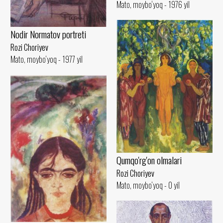
Mato, moybo‘yoq - 1976 yil
Nodir Normatov portreti
Rozi Choriyev
Mato, moybo‘yoq - 1977 yil
Qumqo'rg'on olmalari
Rozi Choriyev
Mato, moybo‘yoq - 0 yil