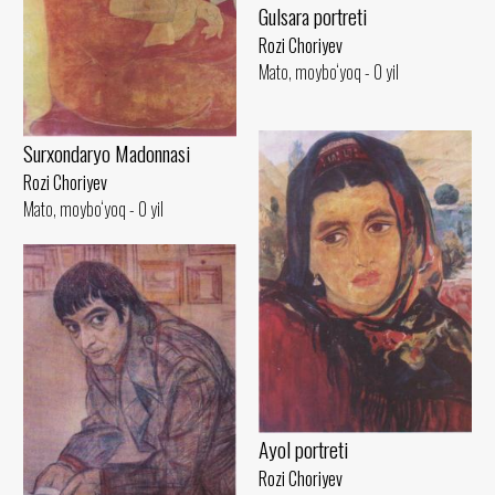
Gulsara portreti
Rozi Choriyev
Mato, moybo‘yoq - 0 yil
Surxondaryo Madonnasi
Rozi Choriyev
Mato, moybo‘yoq - 0 yil
Ayol portreti
Rozi Choriyev