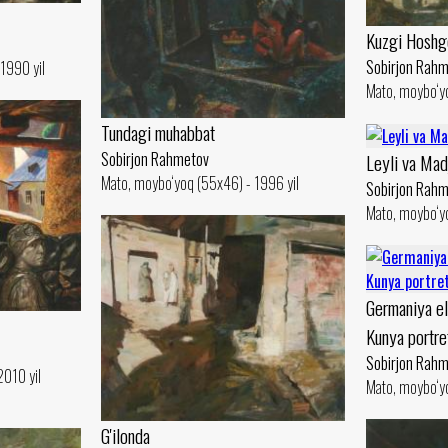
Kuzgi Hoshg
Sobirjon Rah
1990 yil
Mato, moybo‘y
Tundagi muhabbat
Sobirjon Rahmetov
Leyli va Mad
Mato, moybo‘yoq (55x46) - 1996 yil
Sobirjon Rah
Mato, moybo‘yo
Germaniya el
Kunya portre
Sobirjon Rah
2010 yil
Mato, moybo‘yo
G'ilonda