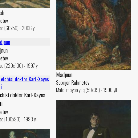
oh
metov
oq (60x50) - 2006 yil
jnun
metov
q (220x100) - 1997 yil
Madjnun
Sobirjon Rahmetov
Mato, moybo‘yoq (59x39) - 1996 yil
chisi doktor Karl-Xayns
ti
metov
q (100x90) - 1993 yil