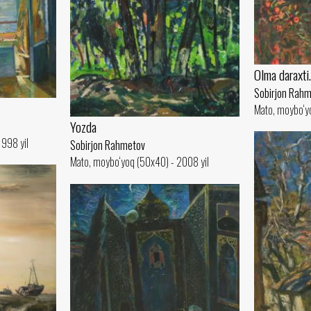
Olma daraxti
Sobirjon Rah
Mato, moybo‘yo
Yozda
1998 yil
Sobirjon Rahmetov
Mato, moybo‘yoq (50x40) - 2008 yil