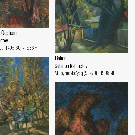
. Oqshom.
metov
q (140x160) - 1986 yil
Bahor
Sobirjon Rahmetov
Mato, moybo‘yoq (90x70) - 1998 yil