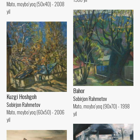
Mato, moybo‘yoq (50x40) - 2008
yil
Bahor
Kuzgi Hoshgoh
Sobirjon Rahmetov
Sobirjon Rahmetov
Mato, moybo‘yoq (90x70) - 1998
Mato, moybo‘yoq (60x50) - 2006
yil
yil