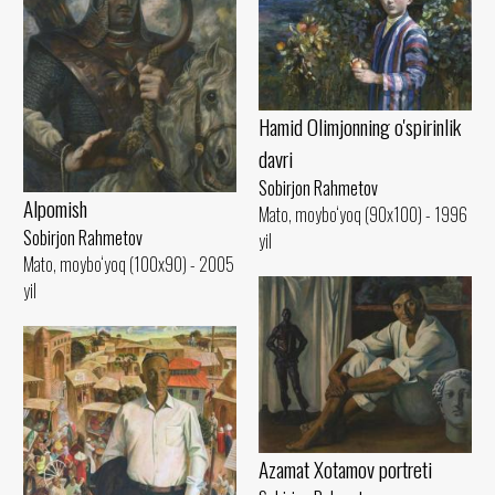
Hamid Olimjonning o'spirinlik
davri
Sobirjon Rahmetov
Alpomish
Mato, moybo‘yoq (90x100) - 1996
Sobirjon Rahmetov
yil
Mato, moybo‘yoq (100x90) - 2005
yil
Azamat Xotamov portreti