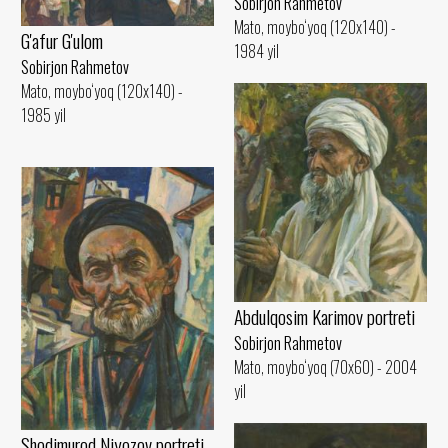
Sobirjon Rahmetov
Mato, moybo‘yoq (120x140) -
G'afur G'ulom
1984 yil
Sobirjon Rahmetov
Mato, moybo‘yoq (120x140) -
1985 yil
Abdulqosim Karimov portreti
Sobirjon Rahmetov
Mato, moybo‘yoq (70x60) - 2004
yil
Shodimurod Niyozov portreti