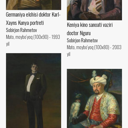
Germaniya elchisi doktor Karl-
Xayns Kunya portreti
Keniya kino sanoati vaziri
Sobirjon Rahmetov
doctor Nguru
Mato, moybo‘yoq (100x90) - 1993
Sobirjon Rahmetov
yil
Mato, moybo‘yoq (100x80) - 2003
yil