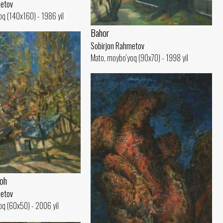
metov
q (140x160) - 1986 yil
Bahor
Sobirjon Rahmetov
Mato, moybo‘yoq (90x70) - 1998 yil
oh
metov
oq (60x50) - 2006 yil