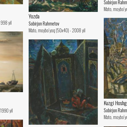
Sobirjon Rah
Mato, moybo‘yo
Yozda
1998 yil
Sobirjon Rahmetov
Mato, moybo‘yoq (50x40) - 2008 yil
Kuzgi Hoshg
Sobirjon Rah
1990 yil
Mato, moybo‘y