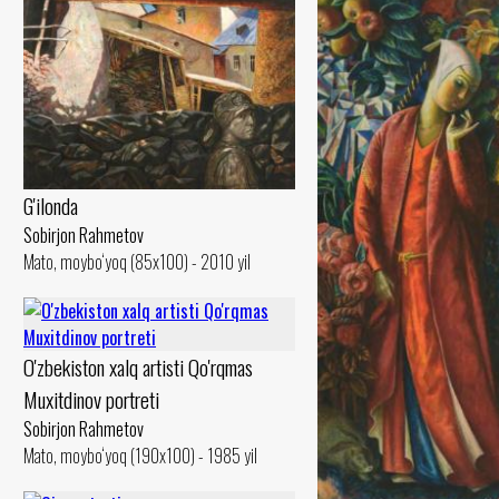
G'ilonda
Sobirjon Rahmetov
Mato, moybo‘yoq (85x100) - 2010 yil
O'zbekiston xalq artisti Qo'rqmas
Muxitdinov portreti
Sobirjon Rahmetov
Mato, moybo‘yoq (190x100) - 1985 yil