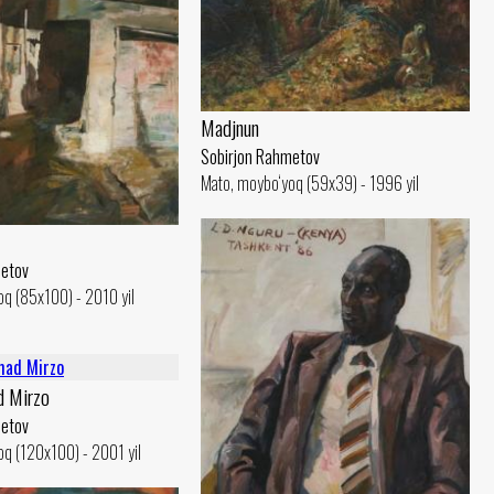
Madjnun
Sobirjon Rahmetov
Mato, moybo‘yoq (59x39) - 1996 yil
metov
q (85x100) - 2010 yil
d Mirzo
metov
q (120x100) - 2001 yil