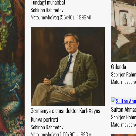
Tundagi muhabbat
Sobirjon Rahmetov
Mato, moybo‘yoq (55x46) - 1996 yil
G'ilonda
Sobirjon Rah
Mato, moybo‘yo
Sulton Ahma
Germaniya elchisi doktor Karl-Xayns
Sobirjon Rah
Kunya portreti
Mato, moybo‘yo
Sobirjon Rahmetov
Mato, moybo‘yoq (100x90) - 1993 yil