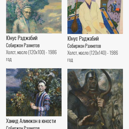
Юнус Раджабий
Юнус Раджабий
Собиржон Рахметов
Собиржон Рахметов
Холст, масло (120x100) - 1986
Холст, масло (120x140) - 1986
год
год
Хамид Алимжон в юности
Собиржон Рахметов