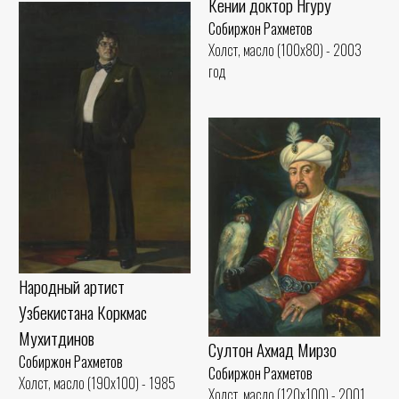
Кении доктор Нгуру
Собиржон Рахметов
Холст, масло (100x80) - 2003
год
Народный артист
Узбекистана Коркмас
Мухитдинов
Султон Ахмад Мирзо
Собиржон Рахметов
Собиржон Рахметов
Холст, масло (190x100) - 1985
Холст, масло (120x100) - 2001