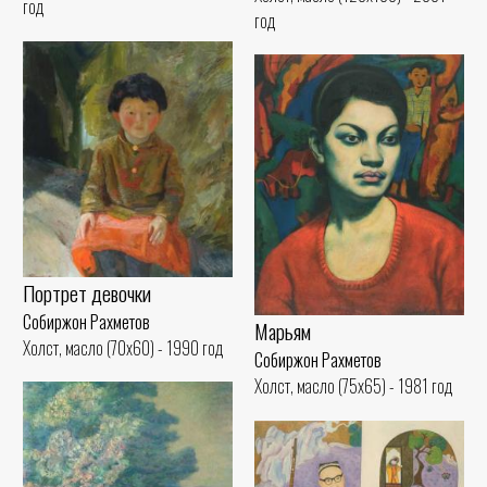
год
год
Портрет девочки
Собиржон Рахметов
Марьям
Холст, масло (70x60) - 1990 год
Собиржон Рахметов
Холст, масло (75x65) - 1981 год