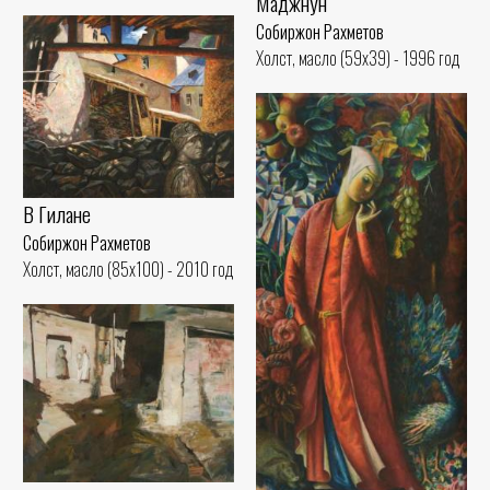
Маджнун
Собиржон Рахметов
Холст, масло (59x39) - 1996 год
В Гилане
Собиржон Рахметов
Холст, масло (85x100) - 2010 год