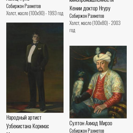
Собиржон Рахметов
Кении доктор Нгуру
Холст, масло (100x90) - 1993 год
Собиржон Рахметов
Холст, масло (100x80) - 2003
год
Народный артист
Султон Ахмад Мирзо
Узбекистана Коркмас
Собиржон Рахметов