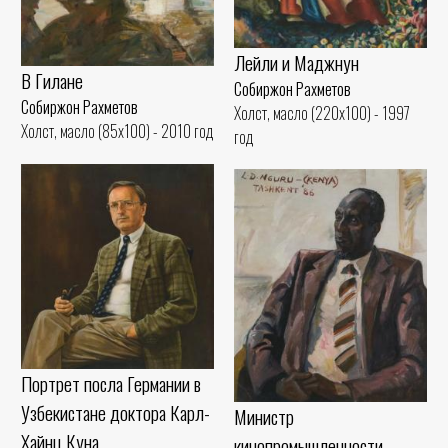
Лейли и Маджнун
В Гилане
Собиржон Рахметов
Собиржон Рахметов
Холст, масло (220x100) - 1997
Холст, масло (85x100) - 2010 год
год
Портрет посла Германии в
Узбекистане доктора Карл-
Министр
Хайнц Куна
кинопромышленности