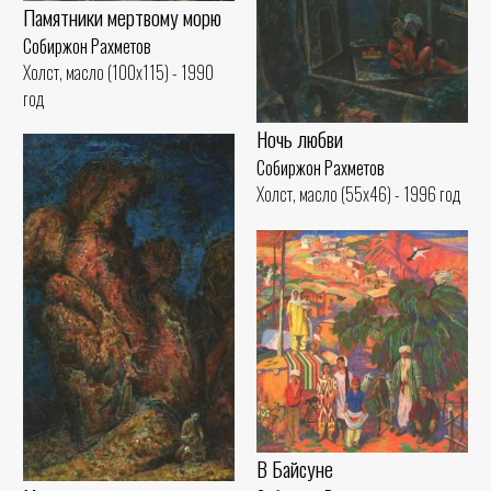
Памятники мертвому морю
Собиржон Рахметов
Холст, масло (100x115) - 1990
год
Ночь любви
Собиржон Рахметов
Холст, масло (55x46) - 1996 год
В Байсуне