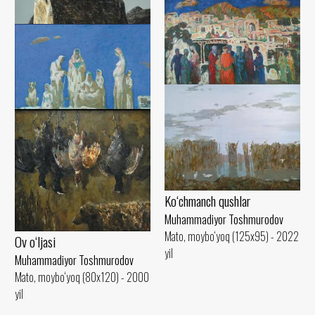
Muhammadiyor Toshmurodov
Mato, moybo‘yoq (130x140) -
Ko‘xna Urganch
1988 yil
Muhammadiyor Toshmurodov
Kutish
Mato, moybo‘yoq (96x100) - 1999
yil
Muhammadiyor Toshmurodov
Mato, moybo‘yoq (100x130) -
Shom
1994 yil
Muhammadiyor Toshmurodov
G‘ilonlik ayollar
Mato, moybo‘yoq (110x130) - 2017
Muhammadiyor Toshmurodov
yil
Mato, moybo‘yoq (120x140) -
2022 yil
Ko‘chmanch qushlar
Muhammadiyor Toshmurodov
Mato, moybo‘yoq (125x95) - 2022
Ov o‘ljasi
yil
Muhammadiyor Toshmurodov
Mato, moybo‘yoq (80x120) - 2000
yil