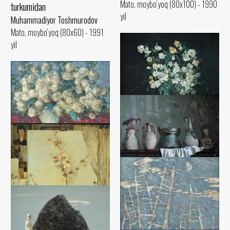
Mato, moybo‘yoq (80x100) - 1990
turkumidan
yil
Muhammadiyor Toshmurodov
Mato, moybo‘yoq (80x60) - 1991
yil
Jasmin
Muhammadiyor Toshmurodov
Buldenejlar
Mato, moybo‘yoq (70x80) - 2015
Muhammadiyor Toshmurodov
yil
Ustaxonada
Mato, moybo‘yoq (60x90) - 1999
yil
Muhammadiyor Toshmurodov
Mato, moybo‘yoq (60x90) - 2016
yil
Toza mato