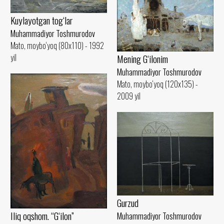
Kuylayotgan tog‘lar
Muhammadiyor Toshmurodov
Mato, moybo‘yoq (80x110) - 1992
yil
Mening G‘ilonim
Muhammadiyor Toshmurodov
Mato, moybo‘yoq (120x135) -
2009 yil
Gurzud
Iliq oqshom. “G‘ilon”
Muhammadiyor Toshmurodov