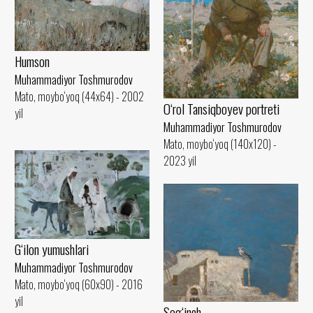
Humson
Muhammadiyor Toshmurodov
Mato, moybo‘yoq (44x64) - 2002
O‘rol Tansiqboyev portreti
yil
Muhammadiyor Toshmurodov
Mato, moybo‘yoq (140x120) -
2023 yil
G‘ilon yumushlari
Muhammadiyor Toshmurodov
Mato, moybo‘yoq (60x90) - 2016
yil
Sog‘inch