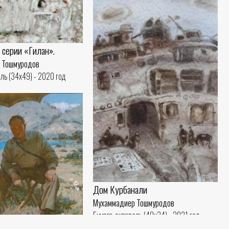
 серии «Гилан».
 Тошмуродов
ель (34x49) - 2020 год
Дом Курбанали
Мухаммадиер Тошмуродов
Бумага, акварель (49x34) - 2021 год