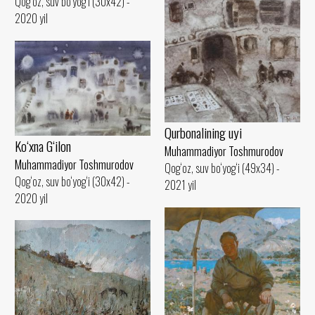
Qog‘oz, suv bo‘yog‘i (30x42) -
2020 yil
Qurbonalining uyi
Ko‘xna G‘ilon
Muhammadiyor Toshmurodov
Muhammadiyor Toshmurodov
Qog‘oz, suv bo‘yog‘i (49x34) -
Qog‘oz, suv bo‘yog‘i (30x42) -
2021 yil
2020 yil