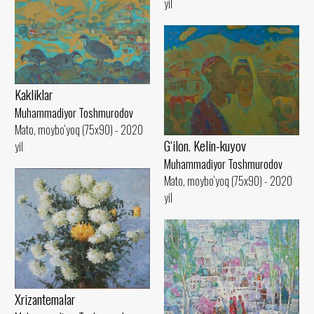
yil
Kakliklar
Muhammadiyor Toshmurodov
Mato, moybo‘yoq (75x90) - 2020
G‘ilon. Kelin-kuyov
yil
Muhammadiyor Toshmurodov
Mato, moybo‘yoq (75x90) - 2020
yil
Xrizantemalar