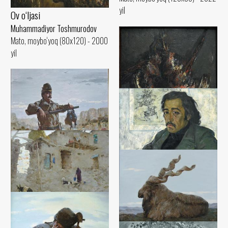
yil
Ov o‘ljasi
Muhammadiyor Toshmurodov
Mato, moybo‘yoq (80x120) - 2000
yil
Ov o‘ljasi
Muhammadiyor Toshmurodov
Mato, moybo‘yoq (110x100) - 1995
Nusratullo
yil
Muhammadiyor Toshmurodov
Mato, moybo‘yoq (100x95) - 1980
Ovchi