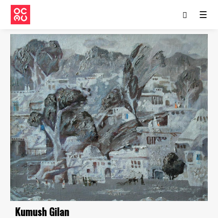
☰
Kumush Gilan