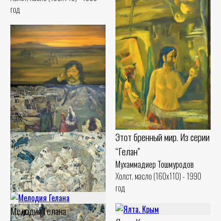
год
Портрет Жумаокына
Мухаммадиер Тошмуродов
Холст, масло (124x151) - 1985
Этот бренный мир. Из серии
год
“Гелан”
Гилан Будни
Мухаммадиер Тошмуродов
Мухаммадиер Тошмуродов
Холст, масло (160x110) - 1990
Холст, масло (90x130) - 1994 год
год
Мелодия Гелана