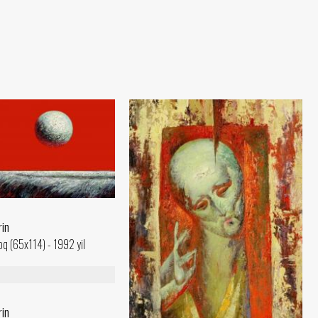
rin
q (65x114) - 1992 yil
rin