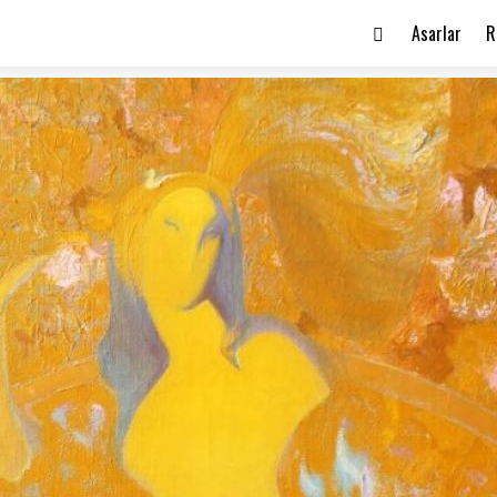
Asarlar
R