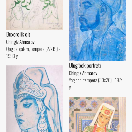
Buxorolik qiz
Chingiz Ahmarov
Qog‘oz, qalam, tempera (27x19) -
1993 yil
Ulug‘bek portreti
Chingiz Ahmarov
Yog‘och, tempera (30x20) - 1974
yil