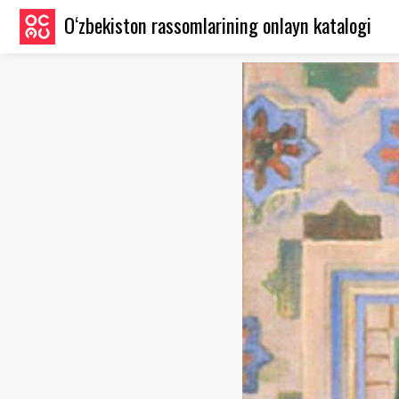
O‘zbekiston rassomlarining onlayn katalogi