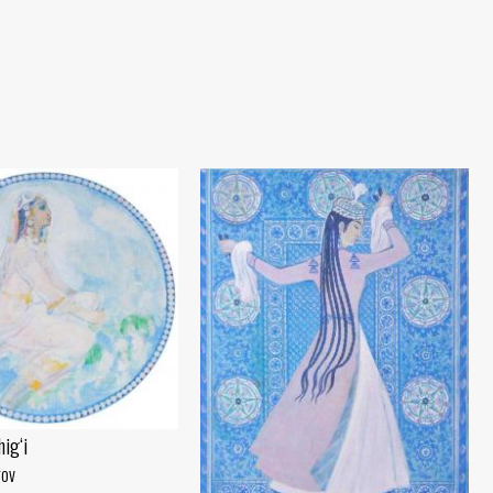
ig‘i
rov