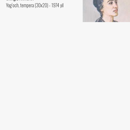
Yog‘och, tempera (30x20) - 1974 yil
Shoira Zulfiya portreti
Chingiz Ahmarov
Mato, tempera (130x80) - 196