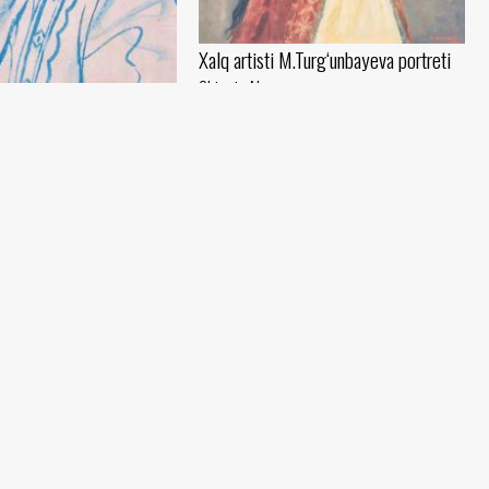
Xalq artisti M.Turg‘unbayeva portreti
Chingiz Ahmarov
Mato, moybo‘yoq (102x81) - 1951 yil
eti
rov
, pishirish (40x20) - 1988 yil