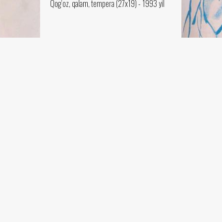
Qog‘oz, qalam, tempera (27x19) - 1993 yil
Qizbola portr
Chingiz Ahma
Metall, tempera
3 yil
..Tamom..