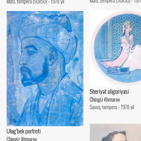
Mato, tempera (50x50) - 1978
Mato, tempera (50x50) - 1978 yil
Sheriyat aligoriyasi
Chingiz Ahmarov
Suvoq, tempera - 1978 yil
Ulug‘bek portreti
Chingiz Ahmarov