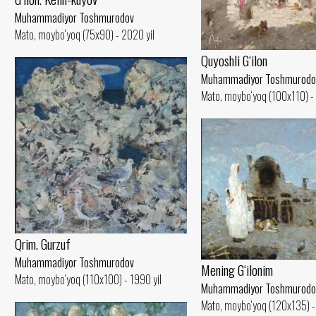
Muhammadiyor Toshmurodov
Mato, moybo‘yoq (75x90) - 2020 yil
Quyoshli G‘ilon
Muhammadiyor Toshmurodo
Mato, moybo‘yoq (100x110) -
Qrim. Gurzuf
Muhammadiyor Toshmurodov
Mening G‘ilonim
Mato, moybo‘yoq (110x100) - 1990 yil
Muhammadiyor Toshmurodo
Mato, moybo‘yoq (120x135) -