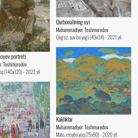
Qurbonalining uyi
Muhammadiyor Toshmurodov
Qog‘oz, suv bo‘yog‘i (49x34) - 2021 yil
boyev portreti
r Toshmurodov
oq (140x120) - 2023 yil
Kakliklar
Muhammadiyor Toshmurodov
Mato, moybo‘yoq (75x90) - 2020 yil