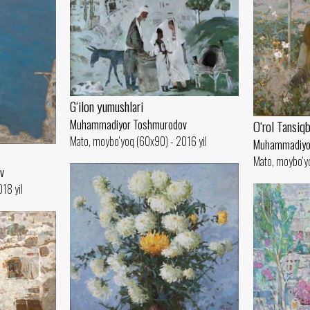
G‘ilon yumushlari
O‘rol Tansiq
Muhammadiyor Toshmurodov
Mato, moybo‘yoq (60x90) - 2016 yil
Muhammadiyo
Mato, moybo‘y
v
18 yil