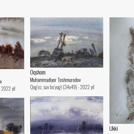
Oqshom
Muhammadiyor Toshmurodov
v
Qog‘oz, suv bo‘yog‘i (34x49) - 2022 yil
- 2022 yil
Ukki