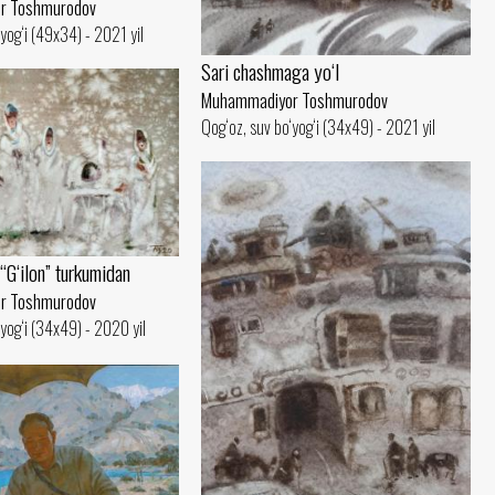
r Toshmurodov
yog‘i (49x34) - 2021 yil
Sari chashmaga yo‘l
Muhammadiyor Toshmurodov
Qog‘oz, suv bo‘yog‘i (34x49) - 2021 yil
 “G‘ilon” turkumidan
r Toshmurodov
‘yog‘i (34x49) - 2020 yil