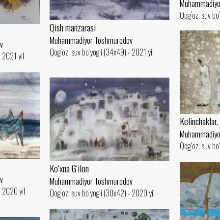
Muhammadiyo
Qog‘oz, suv bo‘
Qish manzarasi
Muhammadiyor Toshmurodov
v
Qog‘oz, suv bo‘yog‘i (34x49) - 2021 yil
- 2021 yil
Kelinchaklar.
Muhammadiyo
Qog‘oz, suv bo
Ko‘xna G‘ilon
v
Muhammadiyor Toshmurodov
- 2020 yil
Qog‘oz, suv bo‘yog‘i (30x42) - 2020 yil