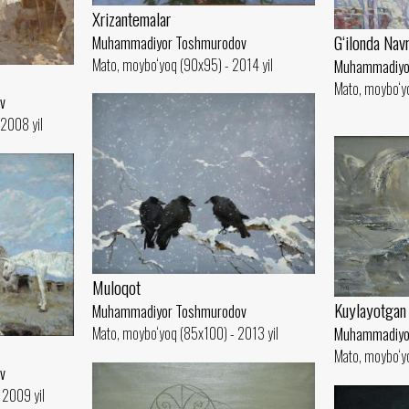
Xrizantemalar
G‘ilonda Nav
Muhammadiyor Toshmurodov
Mato, moybo‘yoq (90x95) - 2014 yil
Muhammadiyo
Mato, moybo‘yo
v
 2008 yil
Muloqot
Kuylayotgan 
Muhammadiyor Toshmurodov
Mato, moybo‘yoq (85x100) - 2013 yil
Muhammadiyo
Mato, moybo‘yo
v
 2009 yil