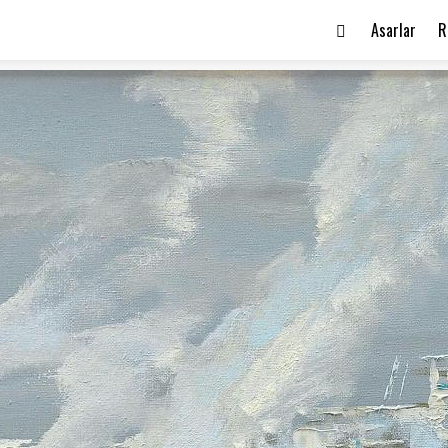
Asarlar
R