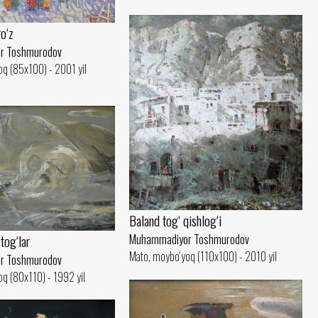
ro‘z
r Toshmurodov
q (85x100) - 2001 yil
Baland tog‘ qishlog‘i
tog‘lar
Muhammadiyor Toshmurodov
Mato, moybo‘yoq (110x100) - 2010 yil
r Toshmurodov
q (80x110) - 1992 yil