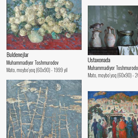
Buldenejlar
Ustaxonada
Muhammadiyor Toshmurodov
Muhammadiyor Toshmurodo
Mato, moybo‘yoq (60x90) - 1999 yil
Mato, moybo‘yoq (60x90) - 2