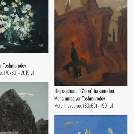
r Toshmurodov
q (70x80) - 2015 yil
Iliq oqshom. “G‘ilon” turkumidan
Muhammadiyor Toshmurodov
Mato, moybo‘yoq (80x60) - 1991 yil