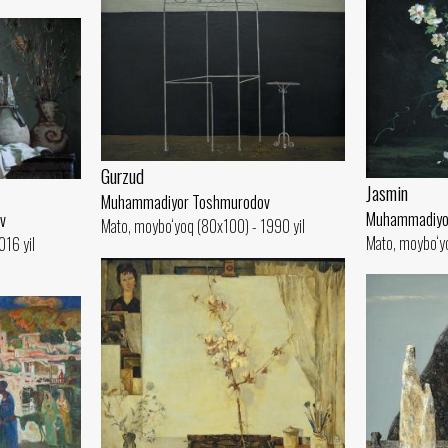
Gurzud
Jasmin
Muhammadiyor Toshmurodov
Muhammadiyo
v
Mato, moybo‘yoq (80x100) - 1990 yil
Mato, moybo‘yo
016 yil