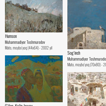
Humson
Muhammadiyor Toshmurodov
Mato, moybo‘yoq (44x64) - 2002 yil
Sog‘inch
Muhammadiyor Toshmurodo
Mato, moybo‘yoq (70x80) - 20
G‘ilon. Kelin-kuyov