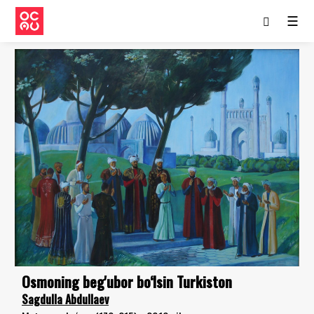
☰
Osmoning beg'ubor bo‘lsin Turkiston
Sagdulla Abdullaev