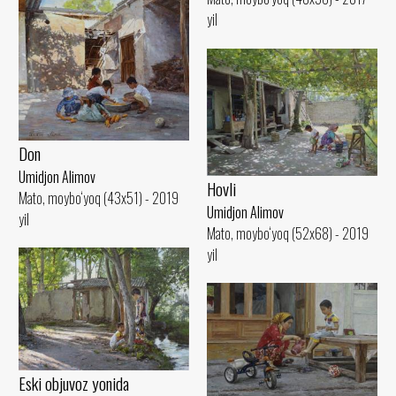
yil
Don
Umidjon Alimov
Hovli
Mato, moybo‘yoq (43x51) - 2019
Umidjon Alimov
yil
Mato, moybo‘yoq (52x68) - 2019
yil
Eski objuvoz yonida