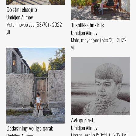
Do'stini chaqirib
Umidjon Alimov
Tushlikka hozirlik
Mato, moybo‘yoq (53x70) - 2022
yil
Umidjon Alimov
Mato, moybo‘yoq (55x72) - 2022
yil
Avtoportret
Dadasining yo'liga qarab
Umidjon Alimov
Qog‘oz, sepiya (50x50) - 2023 yil