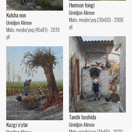
Humson tongi
Umidjon Alimov
Kulcha non
Mato, moybo‘yoq (30x50) - 2006
Umidjon Alimov
yil
Mato, moybo‘yoq (45x81) - 2019
yil
Tandir boshida
Kuzgi o'ylar
Umidjon Alimov
Mato, moybo‘yoq (74x55) - 2020