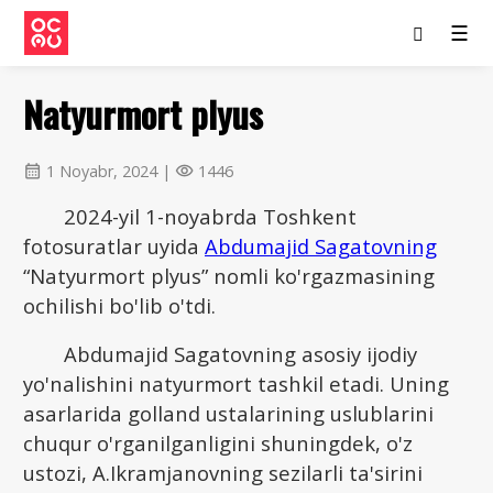
☰
Natyurmort plyus
1 Noyabr, 2024 |
1446
calendar_month
visibility
2024-yil 1-noyabrda Toshkent
fotosuratlar uyida
Abdumajid Sagatovning
“Natyurmort plyus” nomli ko'rgazmasining
ochilishi bo'lib o'tdi.
Abdumajid Sagatovning asosiy ijodiy
yo'nalishini natyurmort tashkil etadi. Uning
asarlarida golland ustalarining uslublarini
chuqur o'rganilganligini shuningdek, o'z
ustozi, A.Ikramjanovning sezilarli ta'sirini