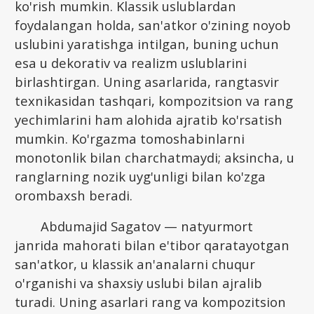
ko'rish mumkin. Klassik uslublardan
foydalangan holda, san'atkor o'zining noyob
uslubini yaratishga intilgan, buning uchun
esa u dekorativ va realizm uslublarini
birlashtirgan. Uning asarlarida, rangtasvir
texnikasidan tashqari, kompozitsion va rang
yechimlarini ham alohida ajratib ko'rsatish
mumkin. Ko'rgazma tomoshabinlarni
monotonlik bilan charchatmaydi; aksincha, u
ranglarning nozik uyg'unligi bilan ko'zga
orombaxsh beradi.
Abdumajid Sagatov — natyurmort
janrida mahorati bilan e'tibor qaratayotgan
san'atkor, u klassik an'analarni chuqur
o'rganishi va shaxsiy uslubi bilan ajralib
turadi. Uning asarlari rang va kompozitsion