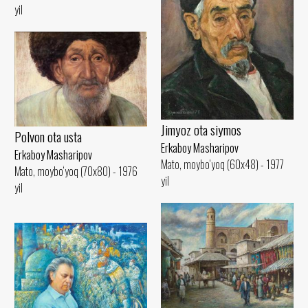
yil
Jimyoz ota siymos
Polvon ota usta
Erkaboy Masharipov
Erkaboy Masharipov
Mato, moybo‘yoq (60x48) - 1977
Mato, moybo‘yoq (70x80) - 1976
yil
yil