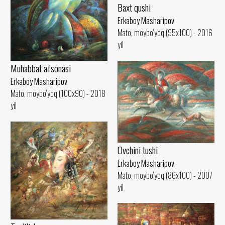
Baxt qushi
Erkaboy Masharipov
Mato, moybo‘yoq (95x100) - 2016
yil
Muhabbat afsonasi
Erkaboy Masharipov
Mato, moybo‘yoq (100x90) - 2018
yil
Ovchini tushi
Erkaboy Masharipov
Mato, moybo‘yoq (86x100) - 2007
yil