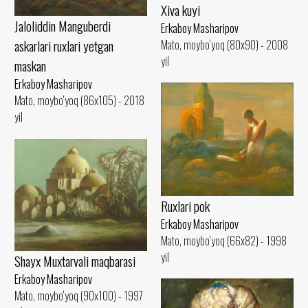
Xiva kuyi
Jaloliddin Manguberdi
Erkaboy Masharipov
askarlari ruxlari yetgan
Mato, moybo‘yoq (80x90) - 2008
yil
maskan
Erkaboy Masharipov
Mato, moybo‘yoq (86x105) - 2018
yil
Ruxlari pok
Erkaboy Masharipov
Mato, moybo‘yoq (66x82) - 1998
yil
Shayx Muxtarvali maqbarasi
Erkaboy Masharipov
Mato, moybo‘yoq (90x100) - 1997