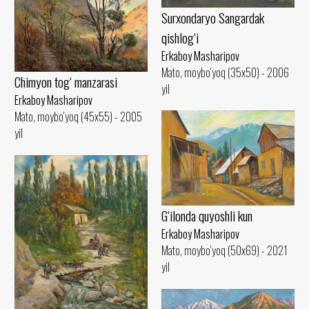
Surxondaryo Sangardak
qishlog‘i
Erkaboy Masharipov
Mato, moybo‘yoq (35x50) - 2006
Chimyon tog‘ manzarasi
yil
Erkaboy Masharipov
Mato, moybo‘yoq (45x55) - 2005
yil
G‘ilonda quyoshli kun
Erkaboy Masharipov
Mato, moybo‘yoq (50x69) - 2021
yil