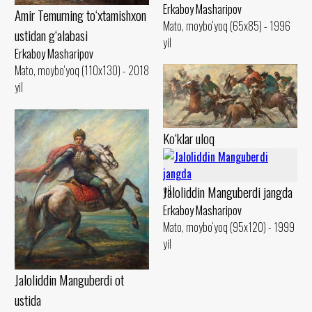
Erkaboy Masharipov
Amir Temurning to‘xtamishxon
Mato, moybo‘yoq (65x85) - 1996
ustidan g‘alabasi
yil
Erkaboy Masharipov
Mato, moybo‘yoq (110x130) - 2018
yil
Ko‘klar uloq
Erkaboy Masharipov
Mato, moybo‘yoq (45x90) - 2001
yil
Jaloliddin Manguberdi jangda
Erkaboy Masharipov
Mato, moybo‘yoq (95x120) - 1999
yil
Jaloliddin Manguberdi ot
ustida