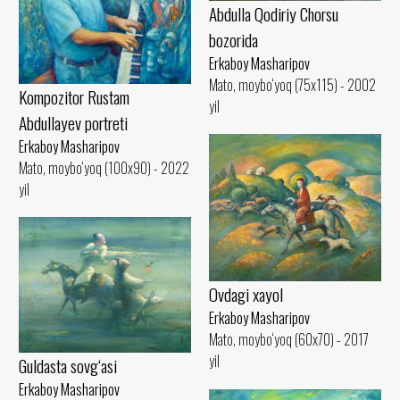
Abdulla Qodiriy Chorsu
bozorida
Erkaboy Masharipov
Mato, moybo‘yoq (75x115) - 2002
Kompozitor Rustam
yil
Abdullayev portreti
Erkaboy Masharipov
Mato, moybo‘yoq (100x90) - 2022
yil
Ovdagi xayol
Erkaboy Masharipov
Mato, moybo‘yoq (60x70) - 2017
yil
Guldasta sovg‘asi
Erkaboy Masharipov