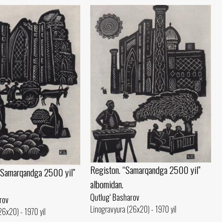
Registon. “Samarqandga 2500 yil”
 “Samarqandga 2500 yil”
albomidan.
Qutlug‘ Basharov
rov
Linogravyura (26x20) - 1970 yil
26x20) - 1970 yil