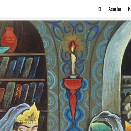
Asarlar
R