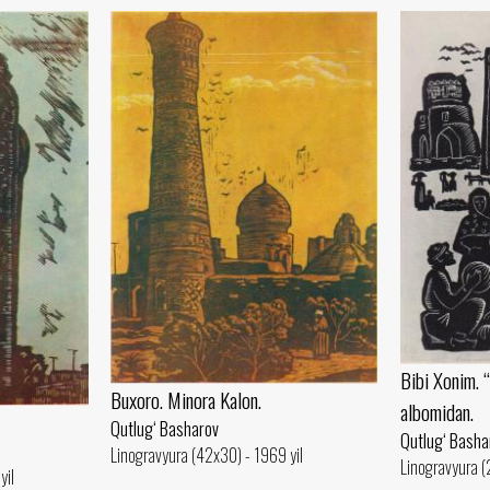
Bibi Xonim.
Buxoro. Minora Kalon.
albomidan.
Qutlug‘ Basharov
Qutlug‘ Basha
Linogravyura (42x30) - 1969 yil
Linogravyura (
yil