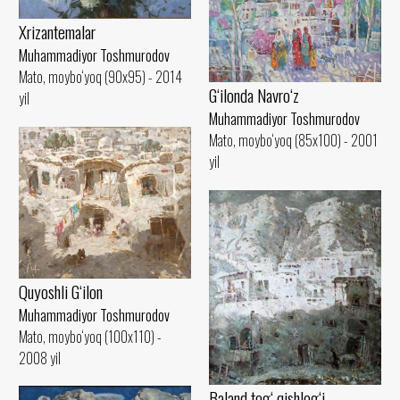
Xrizantemalar
Muhammadiyor Toshmurodov
Mato, moybo‘yoq (90x95) - 2014
G‘ilonda Navro‘z
yil
Muhammadiyor Toshmurodov
Mato, moybo‘yoq (85x100) - 2001
yil
Quyoshli G‘ilon
Muhammadiyor Toshmurodov
Mato, moybo‘yoq (100x110) -
2008 yil
Baland tog‘ qishlog‘i