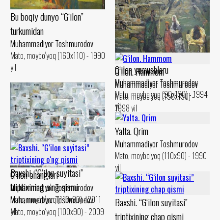
Bu boqiy dunyo “G‘ilon”
turkumidan
Muhammadiyor Toshmurodov
Mato, moybo‘yoq (160x110) - 1990
yil
G‘ilon yumushlaru
G‘ilon. Hammom
Muhammadiyor Toshmurodov
Muhammadiyor Toshmurodov
Mato, moybo‘yoq (90x130) - 1994
Mato, moybo‘yoq (150x150) -
yil
1998 yil
Yalta. Qrim
Muhammadiyor Toshmurodov
Mato, moybo‘yoq (110x90) - 1990
yil
Baxshi. “G‘ilon suyitasi”
G‘ilon ohanglari
triptixining o‘ng qismi
Muhammadiyor Toshmurodov
Mato, moybo‘yoq (110x90) - 2011
Muhammadiyor Toshmurodov
Baxshi. “G‘ilon suyitasi”
yil
Mato, moybo‘yoq (100x90) - 2009
triptixining chap qismi