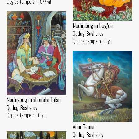
Qog‘oz, tempera - 1977 yil
Nodirabegim bog’da
Qutlug‘ Basharov
Qog‘oz, tempera - 0 yil
Nodirabegim shoiralar bilan
Qutlug‘ Basharov
Qog‘oz, tempera - 0 yil
Amir Temur
Qutlug‘ Basharov