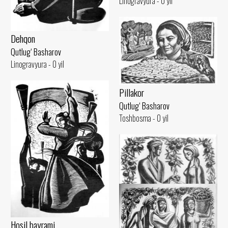
Linogravyura - 0 yil
Dehqon
Qutlug‘ Basharov
Linogravyura - 0 yil
Pillakor
Qutlug‘ Basharov
Toshbosma - 0 yil
Hosil bayrami