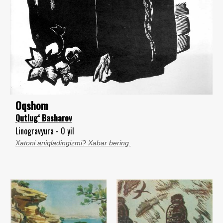
Oqshom
Qutlug‘ Basharov
Linogravyura - 0 yil
Xatoni aniqladingizmi? Xabar bering.