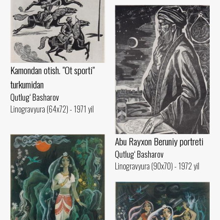
Kamondan otish. "Ot sporti"
turkumidan
Qutlug‘ Basharov
Linogravyura (64x72) - 1971 yil
Abu Rayxon Beruniy portreti
Qutlug‘ Basharov
Linogravyura (90x70) - 1972 yil