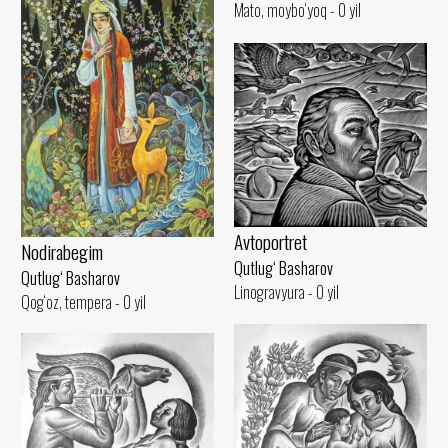
Mato, moybo‘yoq - 0 yil
Avtoportret
Nodirabegim
Qutlug‘ Basharov
Qutlug‘ Basharov
Linogravyura - 0 yil
Qog‘oz, tempera - 0 yil