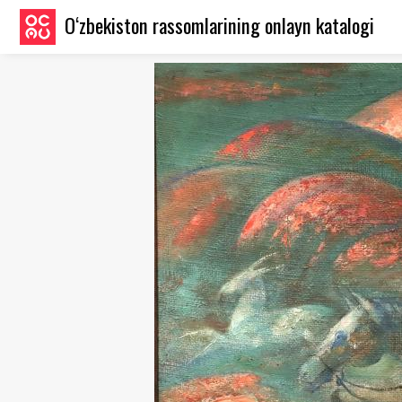
O‘zbekiston rassomlarining onlayn katalogi