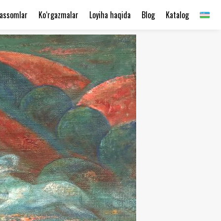
assomlar
Ko‘rgazmalar
Loyiha haqida
Blog
Katalog