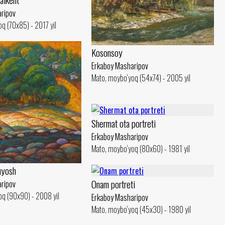
ripov
q (70x85) - 2017 yil
Kosonsoy
Erkaboy Masharipov
Mato, moybo‘yoq (54x74) - 2005 yil
Shermat ota portreti
Erkaboy Masharipov
Mato, moybo‘yoq (80x60) - 1981 yil
uyosh
Onam portreti
ripov
oq (90x90) - 2008 yil
Erkaboy Masharipov
Mato, moybo‘yoq (45x30) - 1980 yil