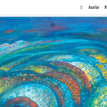
Asarlar
R