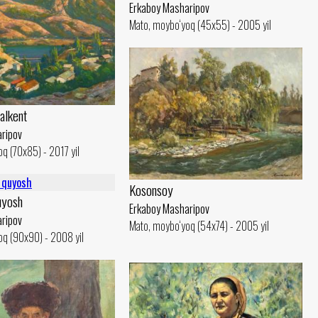
Erkaboy Masharipov
Mato, moybo‘yoq (45x55) - 2005 yil
alkent
ripov
q (70x85) - 2017 yil
Kosonsoy
uyosh
Erkaboy Masharipov
ripov
Mato, moybo‘yoq (54x74) - 2005 yil
oq (90x90) - 2008 yil