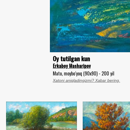
Oy tutilgan kun
Erkaboy Masharipov
Mato, moybo‘yoq (90x90) - 200 yil
Xatoni aniqladingizmi? Xabar bering.