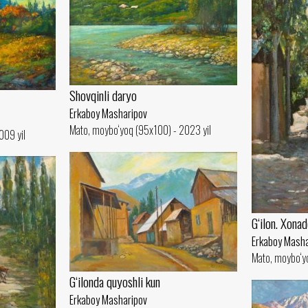
Shovqinli daryo
Erkaboy Masharipov
Mato, moybo‘yoq (95x100) - 2023 yil
009 yil
G‘ilon. Xona
Erkaboy Masha
Mato, moybo‘yo
G‘ilonda quyoshli kun
Erkaboy Masharipov