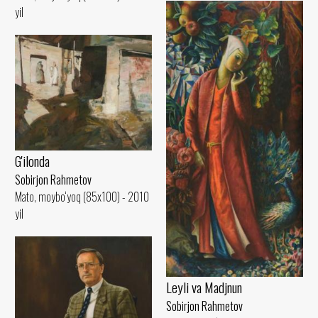
yil
G'ilonda
Sobirjon Rahmetov
Mato, moybo‘yoq (85x100) - 2010
yil
Leyli va Madjnun
Sobirjon Rahmetov