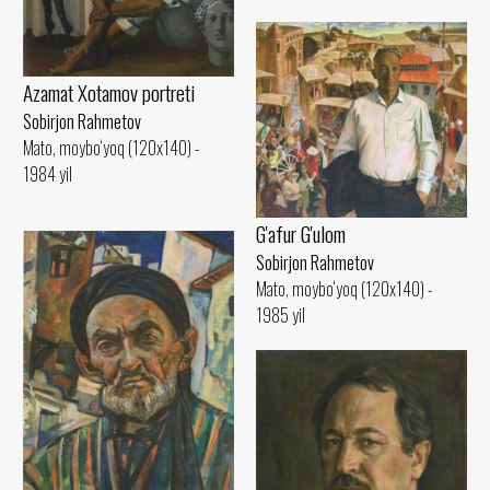
Azamat Xotamov portreti
Sobirjon Rahmetov
Mato, moybo‘yoq (120x140) -
1984 yil
G'afur G'ulom
Sobirjon Rahmetov
Mato, moybo‘yoq (120x140) -
1985 yil