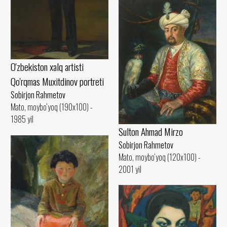
O'zbekiston xalq artisti
Qo'rqmas Muxitdinov portreti
Sobirjon Rahmetov
Mato, moybo‘yoq (190x100) -
1985 yil
Sulton Ahmad Mirzo
Sobirjon Rahmetov
Mato, moybo‘yoq (120x100) -
2001 yil