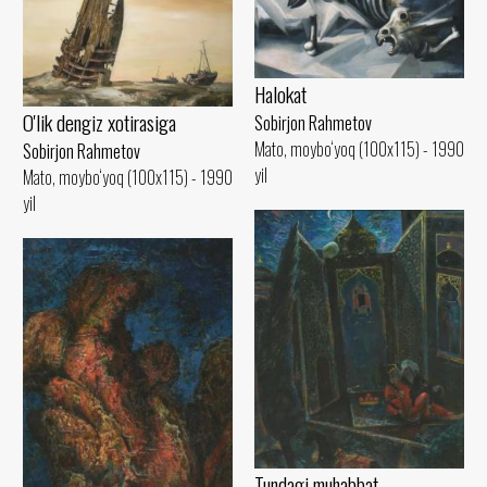
Halokat
O'lik dengiz xotirasiga
Sobirjon Rahmetov
Mato, moybo‘yoq (100x115) - 1990
Sobirjon Rahmetov
yil
Mato, moybo‘yoq (100x115) - 1990
yil
Tundagi muhabbat