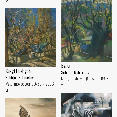
Bahor
Kuzgi Hoshgoh
Sobirjon Rahmetov
Sobirjon Rahmetov
Mato, moybo‘yoq (90x70) - 1998
Mato, moybo‘yoq (60x50) - 2006
yil
yil