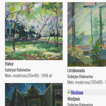
Bahor
Ustahonada
Sobirjon Rahmetov
Mato, moybo‘yoq (50x40) - 1998 yil
Sobirjon Rahmetov
Mato, moybo‘yoq (100x80) - 
Madjnun
Sobirjon Rahmetov