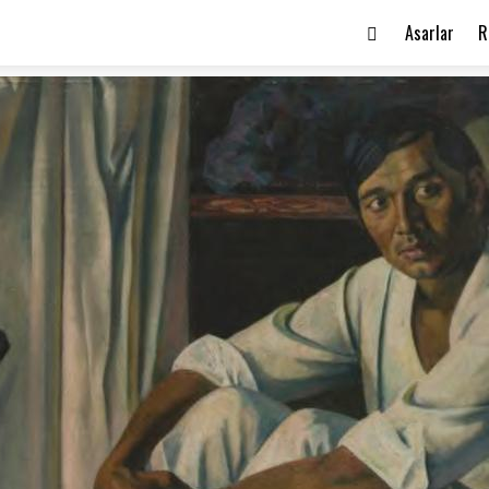
Asarlar
R