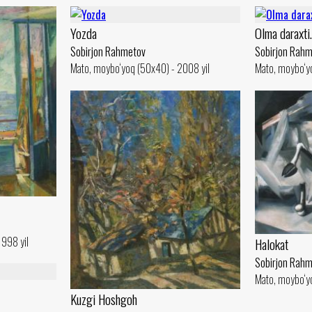
Yozda
Olma daraxti
Sobirjon Rahmetov
Sobirjon Rah
Mato, moybo‘yoq (50x40) - 2008 yil
Mato, moybo‘yo
1998 yil
Halokat
Sobirjon Rah
Mato, moybo‘yo
Kuzgi Hoshgoh