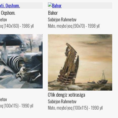
. Oqshom.
Bahor
metov
Sobirjon Rahmetov
q (140x160) - 1986 yil
Mato, moybo‘yoq (90x70) - 1998 yil
O'lik dengiz xotirasiga
metov
Sobirjon Rahmetov
q (100x115) - 1990 yil
Mato, moybo‘yoq (100x115) - 1990 yil