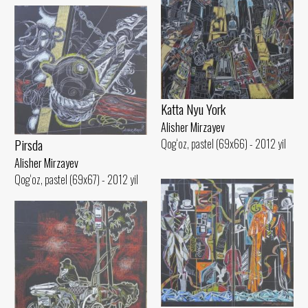
Katta Nyu York
Alisher Mirzayev
Pirsda
Qog‘oz, pastel (69x66) - 2012 yil
Alisher Mirzayev
Qog‘oz, pastel (69x67) - 2012 yil