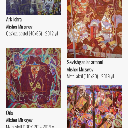
Ark ichra
Alisher Mirzayev
Qog‘oz, pastel (40x65) - 2012 yil
Sevishganlar armoni
Alisher Mirzayev
Mato, akril (110x90) - 2019 yil
Oila
Alisher Mirzayev
Mato, akril (130x120) - 2019 yil