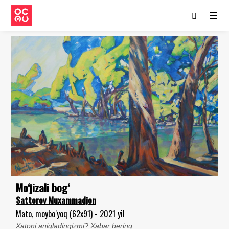
☰
Mo‘jizali bog‘
Sattorov Muxammadjon
Mato, moybo‘yoq (62x91) - 2021 yil
Xatoni aniqladingizmi? Xabar bering.