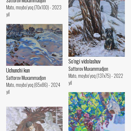
Sattorov Muxammadjon
Mato, moybo‘yoq (70x100) - 2023
yil
So‘ngi vidolashuv
Sattorov Muxammadjon
Uchunchi kun
Mato, moybo‘yoq (137x75) - 2022
Sattorov Muxammadjon
yil
Mato, moybo‘yoq (65x86) - 2024
yil