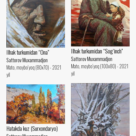
Ilhak turkumidan “Sog‘inch”
Ilhak turkumidan “Ona”
Sattorov Muxammadjon
Sattorov Muxammadjon
Mato, moybo‘yoq (100x80) - 2021
Mato, moybo‘yoq (80x70) - 2021
yil
yil
Hatakda kuz (Surxondaryo)