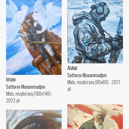
Askar
Sattorov Muxammadjon
In'om
Mato, moybo‘yoq (80x60) - 2021
Sattorov Muxammadjon
yil
Mato, moybo‘yoq (180x140) -
2023 yil