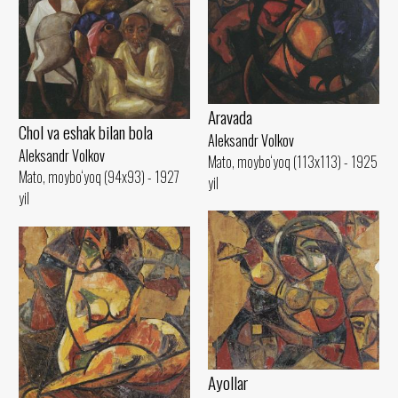
Aravada
Chol va eshak bilan bola
Aleksandr Volkov
Aleksandr Volkov
Mato, moybo‘yoq (113x113) - 1925
Mato, moybo‘yoq (94x93) - 1927
yil
yil
Ayollar