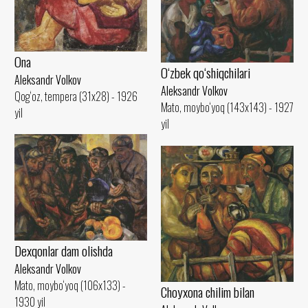
Ona
O‘zbek qo‘shiqchilari
Aleksandr Volkov
Aleksandr Volkov
Qog‘oz, tempera (31x28) - 1926
Mato, moybo‘yoq (143x143) - 1927
yil
yil
Dexqonlar dam olishda
Aleksandr Volkov
Mato, moybo‘yoq (106x133) -
Choyxona chilim bilan
1930 yil