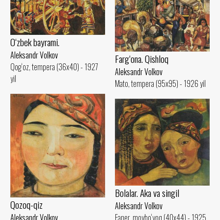
O‘zbek bayrami.
Aleksandr Volkov
Farg‘ona. Qishloq
Qog‘oz, tempera (36x40) - 1927
Aleksandr Volkov
yil
Mato, tempera (95x95) - 1926 yil
Bolalar. Aka va singil
Qozoq-qiz
Aleksandr Volkov
Faner, moybo‘yoq (40x44) - 1925
Aleksandr Volkov