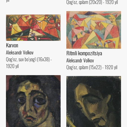
Qog‘oz, qalam (20x20) - 1920 yil
Karvon
Ritmli kompozitsiya
Aleksandr Volkov
Qog‘oz, suv bo‘yog‘i (16x38) -
Aleksandr Volkov
1920 yil
Qog‘oz, qalam (15x22) - 1920 yil