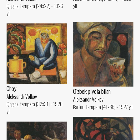
yil
Qog‘oz, tempera (24x22) - 1926
yil
Choy
O‘zbek piyola bilan
Aleksandr Volkov
Aleksandr Volkov
Qog‘oz, tempera (32x31) - 1926
Karton. tempera (41x36) - 1927 yil
yil