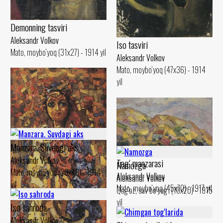
Demonning tasviri
Aleksandr Volkov
Iso tasviri
Mato, moybo‘yoq (31x27) - 1914 yil
Aleksandr Volkov
Mato, moybo‘yoq (47x36) - 1914
yil
Manzara. Suvdagi aks
Aleksandr Volkov
Tog‘ manzarasi
Namozga
Mato, moybo‘yoq (29x48) - 1914
Aleksandr Volkov
Aleksandr Volkov
yil
Mato, moybo‘yoq (45x70) - 1917 yil
Qog‘oz, suv bo‘yog‘i (10x20) - 1915
yil
Iso sahroda
Aleksandr Volkov