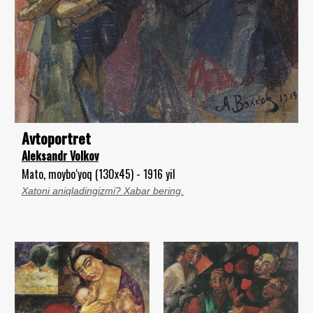
Avtoportret
Aleksandr Volkov
Mato, moybo‘yoq (130x45) - 1916 yil
Xatoni aniqladingizmi? Xabar bering.