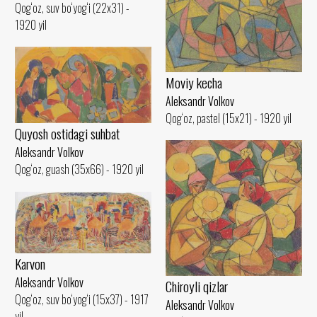
Qog‘oz, suv bo‘yog‘i (22x31) -
1920 yil
Moviy kecha
Aleksandr Volkov
Qog‘oz, pastel (15x21) - 1920 yil
Quyosh ostidagi suhbat
Aleksandr Volkov
Qog‘oz, guash (35x66) - 1920 yil
Karvon
Aleksandr Volkov
Chiroyli qizlar
Qog‘oz, suv bo‘yog‘i (15x37) - 1917
Aleksandr Volkov
yil