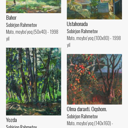
Bahor
Ustahonada
Sobirjon Rahmetov
Sobirjon Rahmetov
Mato, moybo‘yoq (50x40) - 1998
Mato, moybo‘yoq (100x80) - 1998
yil
yil
Olma daraxti. Oqshom.
Sobirjon Rahmetov
Yozda
Mato, moybo‘yoq (140x160) -
Sobirjon Rahmetov