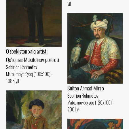
yil
O'zbekiston xalq artisti
Qo'rqmas Muxitdinov portreti
Sobirjon Rahmetov
Mato, moybo‘yoq (190x100) -
1985 yil
Sulton Ahmad Mirzo
Sobirjon Rahmetov
Mato, moybo‘yoq (120x100) -
2001 yil