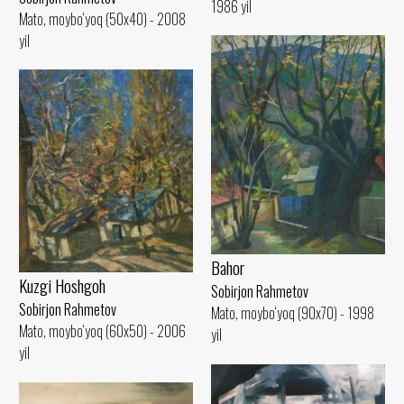
1986 yil
Mato, moybo‘yoq (50x40) - 2008
yil
Bahor
Kuzgi Hoshgoh
Sobirjon Rahmetov
Sobirjon Rahmetov
Mato, moybo‘yoq (90x70) - 1998
Mato, moybo‘yoq (60x50) - 2006
yil
yil