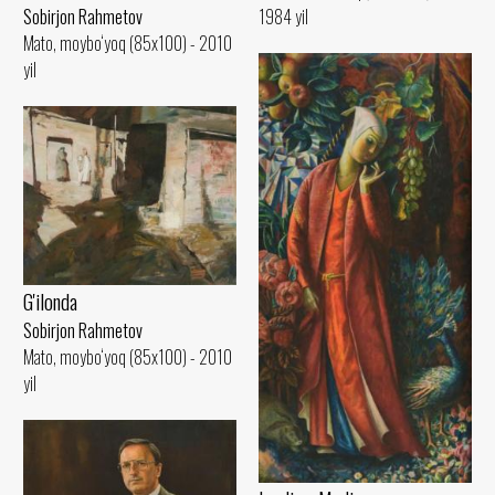
Sobirjon Rahmetov
1984 yil
Mato, moybo‘yoq (85x100) - 2010
yil
G'ilonda
Sobirjon Rahmetov
Mato, moybo‘yoq (85x100) - 2010
yil