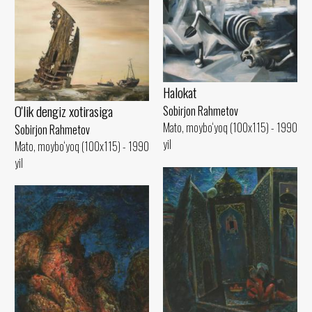
Halokat
O'lik dengiz xotirasiga
Sobirjon Rahmetov
Mato, moybo‘yoq (100x115) - 1990
Sobirjon Rahmetov
yil
Mato, moybo‘yoq (100x115) - 1990
yil