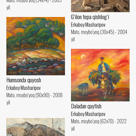
yil
G‘ilon tepa qishlog‘i
Erkaboy Masharipov
Mato, moybo‘yoq (30x45) - 2004
yil
Humsonda quyosh
Erkaboy Masharipov
Mato, moybo‘yoq (90x90) - 2008
yil
Daladan qaytish
Erkaboy Masharipov
Mato, moybo‘yoq (62x70) - 2022
yil