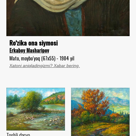
Ro‘zika ona siymosi
Erkaboy Masharipov
Mato, moybo‘yoq (67x55) - 1984 yil
Xatoni aniqladingizmi? Xabar bering.
Toshli daryo