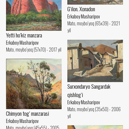
G‘ilon. Xonadon
Erkaboy Masharipov
Mato, moybo‘yoq (65x39) - 2021
yil
Yetti ho‘kiz manzara
Erkaboy Masharipov
Mato, moybo‘yoq (57x70) - 2017 yil
Surxondaryo Sangardak
qishlog‘i
Erkaboy Masharipov
Mato, moybo‘yoq (35x50) - 2006
Chimyon tog‘ manzarasi
yil
Erkaboy Masharipov
Mato, moybo‘yoq (45x55) - 2005