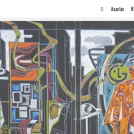
Asarlar
R