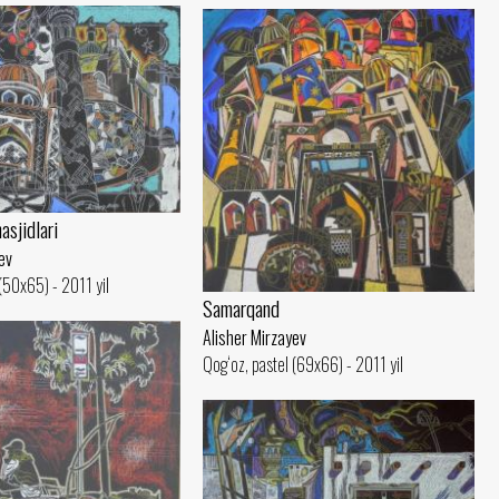
sjidlari
ev
(50x65) - 2011 yil
Samarqand
Alisher Mirzayev
Qog‘oz, pastel (69x66) - 2011 yil