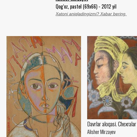
Qog‘oz, pastel (69x66) - 2012 yil
Xatoni aniqladingizmi? Xabar bering.
Davrlar aloqasi. Chexralar
Alisher Mirzayev