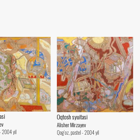
asi
Oqtosh syuitasi
ev
Alisher Mirzayev
- 2004 yil
Qog‘oz, pastel - 2004 yil