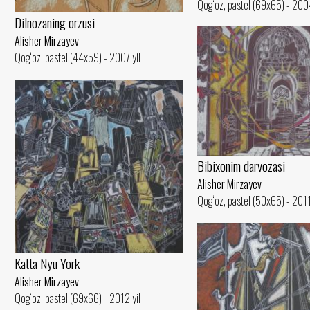
Qog‘oz, pastel (69x65) - 2004
Dilnozaning orzusi
Alisher Mirzayev
Qog‘oz, pastel (44x59) - 2007 yil
Bibixonim darvozasi
Alisher Mirzayev
Qog‘oz, pastel (50x65) - 2011
Katta Nyu York
Alisher Mirzayev
Qog‘oz, pastel (69x66) - 2012 yil