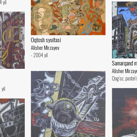
 yil
Oqtosh syuitasi
Alisher Mirzayev
- 2004 yil
Samarqand ma
Alisher Mirzay
Qog‘oz, pastel 
 yil