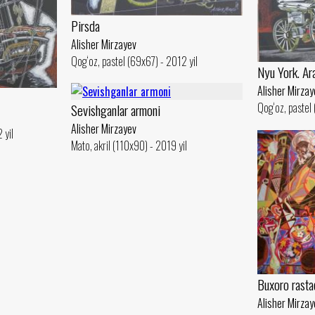
Pirsda
Alisher Mirzayev
Qog‘oz, pastel (69x67) - 2012 yil
Nyu York. Ar
Alisher Mirzay
Qog‘oz, pastel 
Sevishganlar armoni
Alisher Mirzayev
 yil
Mato, akril (110x90) - 2019 yil
Buxoro rastac
Alisher Mirzay