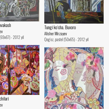
avakash
Tungi ko‘cha. Buxoro
ev
Alisher Mirzayev
(69x67) - 2012 yil
Qog‘oz, pastel (50x65) - 2012 yil
hilari
ev