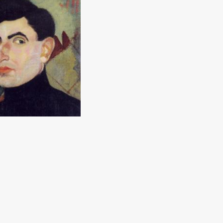
an
q (50x38) - 0 yil