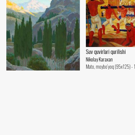
Suv quvirlari qurilishi
Nikolay Karaxan
Mato, moybo‘yoq (95x125) - 
Oqshom
Nikolay Karaxan
Mato, moybo‘yoq (73x52) - 1950 yil