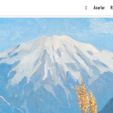
Asarlar
R