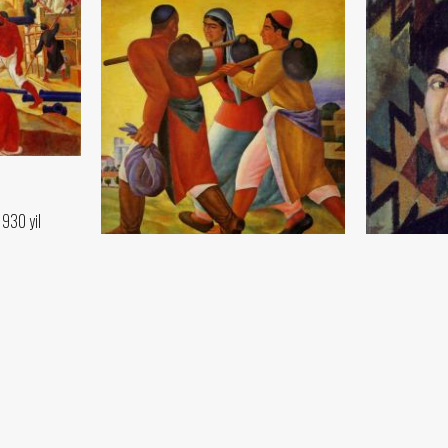
1930 yil
Ishga chiqish
Nikolay Karaxan
Avtoportret
Mato, moybo‘yoq (118x99) - 0 yil
Nikolay Karax
Mato, moybo‘yo
..Tamom..