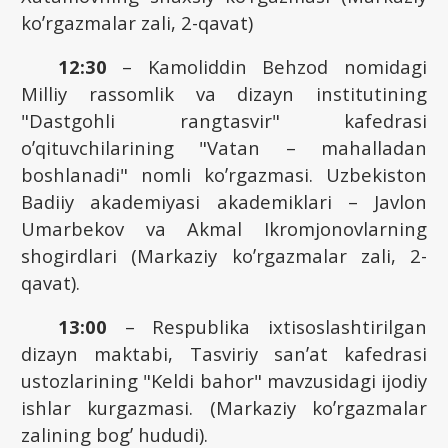
koʼrgazmalar zali, 2-qavat)
12:30
– Kamoliddin Behzod nomidagi
Milliy rassomlik va dizayn institutining
"Dastgohli rangtasvir" kafedrasi
oʼqituvchilarining "Vatan – mahalladan
boshlanadi" nomli koʼrgazmasi. Uzbekiston
Badiiy akademiyasi akademiklari – Javlon
Umarbekov va Аkmal Ikromjonovlarning
shogirdlari (Markaziy koʼrgazmalar zali, 2-
qavat).
13:00
– Respublika ixtisoslashtirilgan
dizayn maktabi, Tasviriy sanʼat kafedrasi
ustozlarining "Keldi bahor" mavzusidagi ijodiy
ishlar kurgazmasi. (Markaziy koʼrgazmalar
zalining bogʼ hududi).