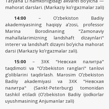
Tatyana Li hamkorligidagi akvarel boʼyicha —
mahorat darslari. (Markaziy koʼrgazmalar zali)
14:00
– Oʼzbekiston Badiiy
akademiyasining haqiqiy aʼzosi, professor
Marina Borodinaning "Zamonaviy
mahallalarimizning landshaft dizaynlari"
interer va landshaft dizayni boʼyicha mahorat
darsi (Markaziy koʼrgazmalar zali).
15:00
– 3XK "Невская палитра"
taqdimoti va "Oʼzbekiston ranglari" tanlovi
gʼoliblarini taqdirlash. Marosim Oʼzbekiston
Badiiy akademiyasi va 3XK "Невская
палитра" (Sankt-Peterburg) tomonidan
tashkil etiladi (Oʼzbekiston Badiiy ijodkorlar
uyushmasining Аnjumanlar zali)