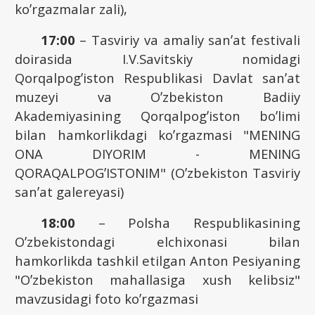
koʼrgazmalar zali),
17:00
– Tasviriy va amaliy sanʼat festivali
doirasida I.V.Savitskiy nomidagi
Qorqalpogʼiston Respublikasi Davlat sanʼat
muzeyi va Oʼzbekiston Badiiy
Аkademiyasining Qorqalpogʼiston boʼlimi
bilan hamkorlikdagi koʼrgazmasi "MENING
ONА DIYORIM - MENING
QORАQАLPOGʼISTONIM" (Oʼzbekiston Tasviriy
sanʼat galereyasi)
18:00
– Polsha Respublikasining
Oʼzbekistondagi elchixonasi bilan
hamkorlikda tashkil etilgan Аnton Pesiyaning
"Oʼzbekiston mahallasiga xush kelibsiz"
mavzusidagi foto koʼrgazmasi