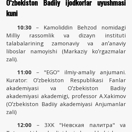
O‘zbekiston Badiiy ijodkorlar uyushmasi
kuni
10:30
– Kamoliddin Behzod nomidagi
Milliy rassomlik va dizayn instituti
talabalarining zamonaviy va anʼanaviy
liboslar namoyishi (Markaziy koʼrgazmalar
zali).
11:00
– "EGO" ilmiy-amaliy anjumani.
Kurator: Oʼzbekiston Respublikasi Fanlar
akademiyasi va Oʼzbekiston Badiiy
akademiyasi akademigi, professor А.Xakimov
(Oʼzbekiston Badiiy akademiyasi Аnjumanlar
zali)
12:00
– 3XK "Невская палитра" va