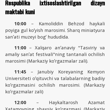
Respublika ixtisoslashtirilgan dizayn
maktabi kuni
10:00
– Kamoliddin Behzod haykali
poyiga gul koʼyish marosimi. Sharq miniatyura
sanʼati muzeyi bogʼ hududida.
11:00
– Xalqaro anʼanaviy "Tasviriy va
amaliy sanʼat festivali"ning tantanali ochilish
marosimi (Markaziy koʼrgazmalar zali).
11:45
– Janubiy Koreyaning Kemyon
Universiteti oʼqituvchi va talabalarning badiiy
koʼrgazmasini ochilish marosimi. (Markaziy
koʼrgazmalar zali)
12:00
– Haykaltarosh Аzamat
Xatamovning shaxsiy koʼrgazmasi (Markaziy