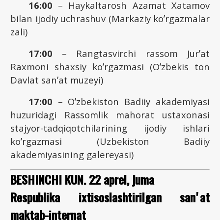
16:00
– Haykaltarosh Аzamat Xatamov
bilan ijodiy uchrashuv (Markaziy koʼrgazmalar
zali)
17:00
– Rangtasvirchi rassom Jurʼat
Raxmoni shaxsiy koʼrgazmasi (Oʼzbekis ton
Davlat sanʼat muzeyi)
17:00
– Oʼzbekiston Badiiy akademiyasi
huzuridagi Rassomlik mahorat ustaxonasi
stajyor-tadqiqotchilarining ijodiy ishlari
koʼrgazmasi (Uzbekiston Badiiy
akademiyasining galereyasi)
BESHINCHI KUN. 22 aprel, juma
Respublika ixtisoslashtirilgan sanʼat
maktab-internat