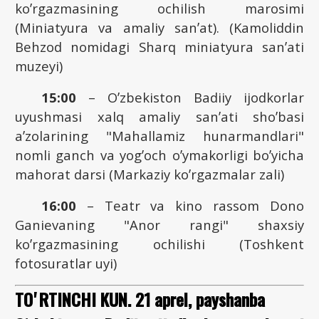
koʼrgazmasining ochilish marosimi
(Miniatyura va amaliy sanʼat). (Kamoliddin
Behzod nomidagi Sharq miniatyura sanʼati
muzeyi)
15:00
– Oʼzbekiston Badiiy ijodkorlar
uyushmasi xalq amaliy sanʼati shoʼbasi
aʼzolarining "Mahallamiz hunarmandlari"
nomli ganch va yogʼoch oʼymakorligi boʼyicha
mahorat darsi (Markaziy koʼrgazmalar zali)
16:00
– Teatr va kino rassom Dono
Ganievaning "Аnor rangi" shaxsiy
koʼrgazmasining ochilishi (Toshkent
fotosuratlar uyi)
TOʼRTINCHI KUN. 21 aprel, payshanba