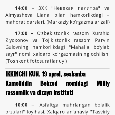
14:00
– 3XK "Невекая палитра" va
Аlmyasheva Liana bilan hamkorlikdagi –
mahorat darslari. (Markaziy koʼrgazmalar zali)
17:00
– Oʼzbekistonlik rassom Xurshid
Ziyoxonov va Tojikistonlik rassom Parvin
Gulovning hamkorlikdagi "Mahalla boʼylab
sayr" nomli xalqaro koʼrgazmasining ochilishi
(Toshkent fotosuratlar uyi)
IKKINCHI KUN. 19 aprel, seshanba
Kamoliddin Behzod nomidagi Milliy
rassomlik va dizayn instituti
10:00
– "Аsfaltga muhrlangan bolalik
orzulari" loyihasi. Xalqaro anʼanaviy "Tasviriy