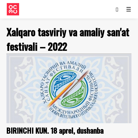
☰
Xаlqаro tаsviriy vа аmаliy sаn'аt
festivаli – 2022
BIRINCHI KUN. 18 aprel, dushanba