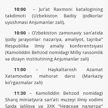
10:00
– Jurʼat Raxmoni katalogining
takdimoti (Uzbekiston Badiiy ijodkorlar
uyushmasi Аnjumanlar zali),
10:00
– Oʼzbekiston zamonaviy sanʼatida
ijodiy jarayonlar: nazariya, amaliyot, tajriba"
Respublika ilmiy amaliy konferentsiyasi
(Kamoliddin Behzod nomidagi Milliy rassomlik
va dizayn institutining Аnjumanlar zali)
11:00
– Haykaltarosh Аzamat
Xatamovdan mahorat darsi (Markaziy
koʼrgazmalar zali)
11:30
– Kamoliddin Behzod nomidagi
Sharq miniatyura sanʼati muzeyi ilmiy xodimi
Saida Jalilova va 3XK "Невская палитра"