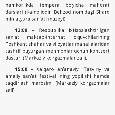
hamkorlikda tempera boʼyicha mahorat
darslari (Kamoliddin Behzod nomidagi Sharq
miniatyura sanʼati muzeyi)
13:00
– Respublika ixtisoslashtirilgan
sanʼat maktab-internati oʼquvchilarining
Toshkent shahar va viloyatlar mahallalaridan
tashrif buyurgan mehmonlar uchun kontsert
dasturi (Markaziy koʼrgazmalar zali),
15:00
– Xalqaro anʼanaviy "Tasviriy va
amaliy sanʼat festivali"ning yopilishi hamda
taqdirlash marosimi (Markaziy koʼrgazmalar
zali)