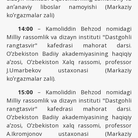
anʼanaviy liboslar namoyishi (Markaziy
koʼrgazmalar zali)
14:00
– Kamoliddin Behzod nomidagi
Milliy rassomlik va dizayn instituti "Dastgohli
rangtasvir" kafedrasi mahorat darsi.
Oʼzbekiston Badiiy akademiyasining haqiqiy
aʼzosi, Oʼzbekiston Xalq rassomi, professor
J.Umarbekov ustaxonasi (Markaziy
koʼrgazmalar zali).
15:00
– Kamoliddin Behzod nomidagi
Milliy rassomlik va dizayn instituti "Dastgohli
rangtasvir" kafedrasi mahorat darsi.
Oʼzbekiston Badiiy akademiyasining haqiqiy
aʼzosi, Oʼzbekiston xalq rassomi, professor
А.Ikromjonov ustaxonasi (Markaziy