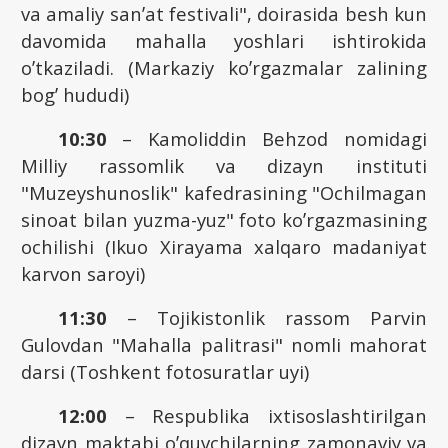
va amaliy sanʼat festivali", doirasida besh kun
davomida mahalla yoshlari ishtirokida
oʼtkaziladi. (Markaziy koʼrgazmalar zalining
bogʼ hududi)
10:30
– Kamoliddin Behzod nomidagi
Milliy rassomlik va dizayn instituti
"Muzeyshunoslik" kafedrasining "Ochilmagan
sinoat bilan yuzma-yuz" foto koʼrgazmasining
ochilishi (Ikuo Xirayama xalqaro madaniyat
karvon saroyi)
11:30
– Tojikistonlik rassom Parvin
Gulovdan "Mahalla palitrasi" nomli mahorat
darsi (Toshkent fotosuratlar uyi)
12:00
– Respublika ixtisoslashtirilgan
dizayn maktabi oʼquvchilarning zamonaviy va