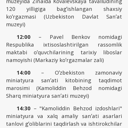
muzeyida Zinaida Kovalevskaya tavalludining
120 yilligiga bagʼishlangan shaxsiy
koʼrgazmasi (Uzbekiston Davlat Sanʼat
muzeyi)
12:00
– Pavel Benkov nomidagi
Respublika ixtisoslashtirilgan rassomlik
maktabi oʼquvchilarining tarixiy liboslar
namoyishi (Markaziy koʼrgazmalar zali)
14:00
– Oʼzbekiston zamonaviy
miniatyura sanʼati kitobining taqdimot
marosimi (Kamoliddin Behzod nomidagi
Sharq miniatyura sanʼati muzeyi)
14:30
– "Kamoliddin Behzod izdoshlari"
miniatyura va xalq amaliy sanʼati asarlari
tanlovi gʼoliblarini taqdirlash va ishtirokchilar