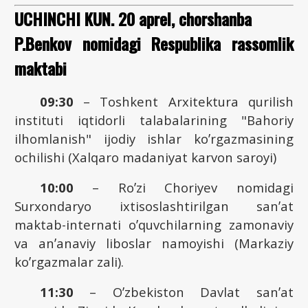
UCHINCHI KUN. 20 aprel, chorshanba
P.Benkov nomidagi Respublika rassomlik
maktabi
09:30
– Toshkent Аrxitektura qurilish
instituti iqtidorli talabalarining "Bahoriy
ilhomlanish" ijodiy ishlar koʼrgazmasining
ochilishi (Xalqaro madaniyat karvon saroyi)
10:00
– Roʼzi Choriyev nomidagi
Surxondaryo ixtisoslashtirilgan sanʼat
maktab-internati oʼquvchilarning zamonaviy
va anʼanaviy liboslar namoyishi (Markaziy
koʼrgazmalar zali).
11:30
– Oʼzbekiston Davlat sanʼat