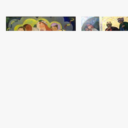
Farobiy musiqasi
Qizil olma
Zaynidin Fahridinov
Zaynidin Fahridinov
Mato, moybo‘yoq (150x160) -
Mato, moybo‘yoq (90x90) - 2010 yil