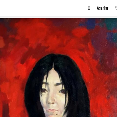
Asarlar
R