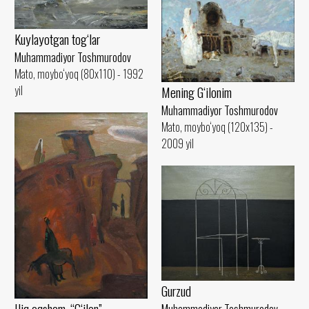
Kuylayotgan tog‘lar
Muhammadiyor Toshmurodov
Mato, moybo‘yoq (80x110) - 1992
yil
Mening G‘ilonim
Muhammadiyor Toshmurodov
Mato, moybo‘yoq (120x135) -
2009 yil
Gurzud
Iliq oqshom. “G‘ilon”