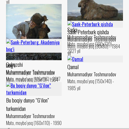
yil
Sarka
Sank-Peterburk qishda
Muhammadiyor Toshmurodov
Muhammadiyor Toshmurodov
Mato, moybo‘yoq (100x120) -
Mato, moybo‘yoq (90x80) - 1984
2021 yil
yil
Sank-Peterburg. Akademiya
Qobuzchi
bog‘i
Qamal
Muhammadiyor Toshmurodov
Muhammadiyor Toshmurodov
Muhammadiyor Toshmurodov
Mato, moybo‘yoq (116x116) - 2017
Mato, moybo‘yoq (90x70) - 1984
Mato, moybo‘yoq (150x140) -
yil
yil
1985 yil
Bu boqiy dunyo “G‘ilon”
turkumidan
Muhammadiyor Toshmurodov
Mato, moybo‘yoq (160x110) - 1990