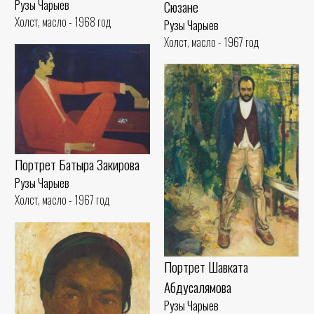
Сюзане
Рузы Чарыев
Холст, масло - 1968 год
Рузы Чарыев
Холст, масло - 1967 год
Портрет Батыра Закирова
Рузы Чарыев
Холст, масло - 1967 год
Портрет Шавката
Абдусалямова
Рузы Чарыев