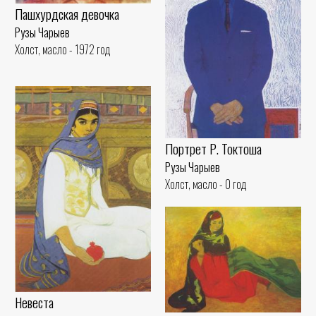
Пашхурдская девочка
Рузы Чарыев
Холст, масло - 1972 год
Портрет Р. Токтоша
Рузы Чарыев
Холст, масло - 0 год
Невеста