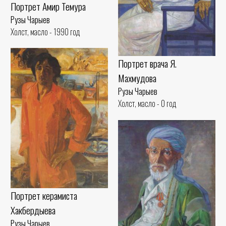
Портрет Амир Темура
Рузы Чарыев
Холст, масло - 1990 год
Портрет врача Я.
Махмудова
Рузы Чарыев
Холст, масло - 0 год
Портрет керамиста
Хакбердыева
Рузы Чарыев