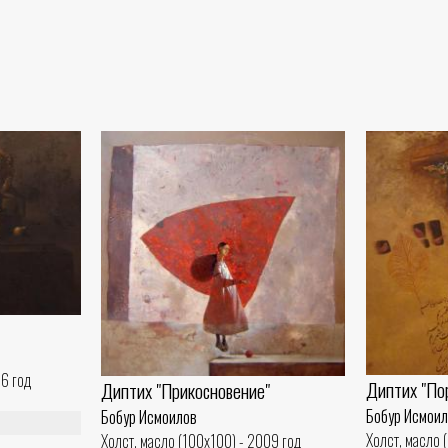
06 год
Диптих "По
Диптих "Прикосновение"
Бобур Исмои
Бобур Исмоилов
Холст, масло 
Холст, масло (100x100) - 2009 год