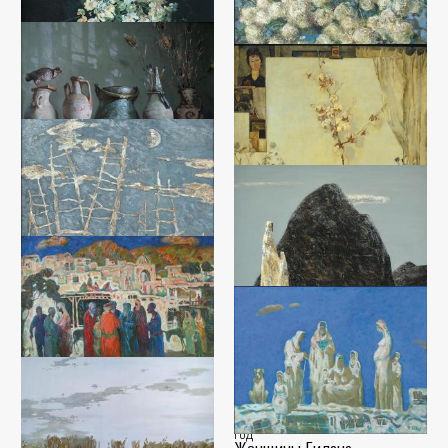
Жасмин
Бульденежи
Мухаммадиер Тошмуродов
Мухаммадиер Тошмуродов
Холст, масло (70x80) - 2015 год
Холст, масло (60x90) - 1999 год
В мастерской
Мухаммадиер Тошмуродов
Холст, масло (60x90) - 2016 год
Чистый холст
Мухаммадиер Тошмуродов
Холст, масло (130x140) - 1988
Древний Ургенч
год
Мухаммадиер Тошмуродов
Ожидание
Холст, масло (96x100) - 1999 год
Мухаммадиер Тошмуродов
Вечер
Холст, масло (100x130) - 1994
Мухаммадиер Тошмуродов
год