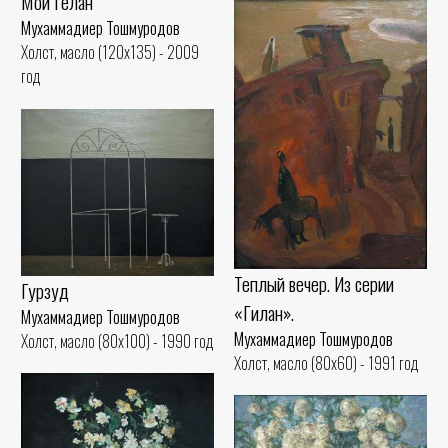
Мой Гелан
Мухаммадиер Тошмуродов
Холст, масло (120x135) - 2009
год
Теплый вечер. Из серии
Гурзуд
«Гилан».
Мухаммадиер Тошмуродов
Мухаммадиер Тошмуродов
Холст, масло (80x100) - 1990 год
Холст, масло (80x60) - 1991 год