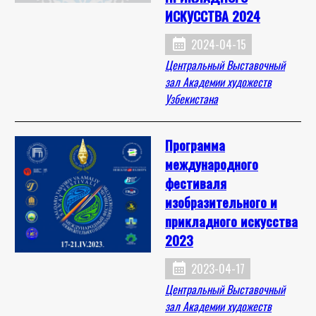
ИСКУССТВА 2024
calendar_month
2024-04-15
Центральный Выставочный
зал Академии художеств
Узбекистана
Программа
международного
фестиваля
изобразительного и
прикладного искусства
2023
calendar_month
2023-04-17
Центральный Выставочный
зал Академии художеств