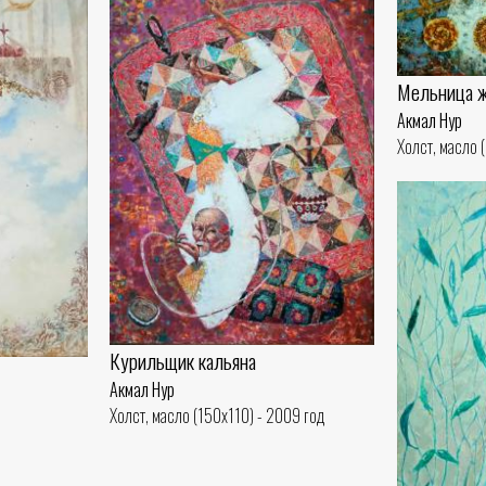
Мельница 
Акмал Нур
Холст, масло 
Курильщик кальяна
Акмал Нур
Холст, масло (150x110) - 2009 год