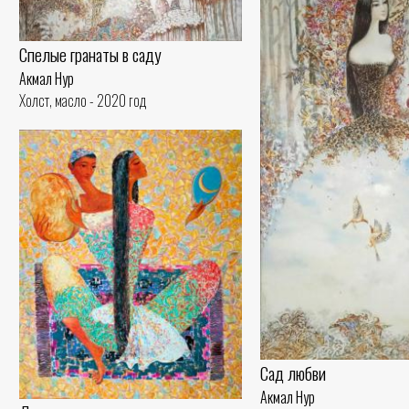
Спелые гранаты в саду
Акмал Нур
Холст, масло - 2020 год
Сад любви
Акмал Нур