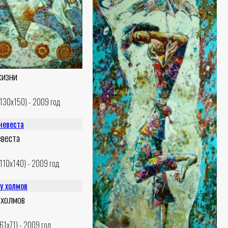
жизни
(130x150) - 2009 год
евеста
(110x140) - 2009 год
холмов
(61x71) - 2009 год