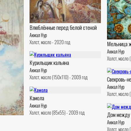
Влюблённые перед белой стеной
Акмал Нур
Холст, масло - 2020 год
Мельница 
Акмал Нур
Холст, масло 
Курильщик кальяна
Акмал Нур
Холст, масло (150x110) - 2009 год
Свекровь-н
Акмал Нур
Холст, масло 
Камола
Акмал Нур
Холст, масло (85x55) - 2009 год
Дом между 
Акмал Нур
Холст, масло 