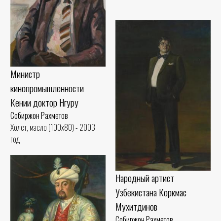
Министр
кинопромышленности
Кении доктор Нгуру
Собиржон Рахметов
Холст, масло (100x80) - 2003
год
Народный артист
Узбекистана Коркмас
Мухитдинов
Собиржон Рахметов