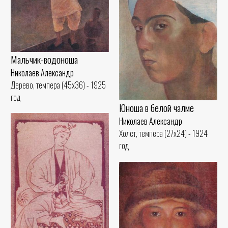
Мальчик-водоноша
Николаев Александр
Дерево, темпера (45x36) - 1925
год
Юноша в белой чалме
Николаев Александр
Холст, темпера (27x24) - 1924
год