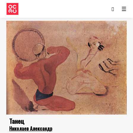
☰
Танец
Николаев Александр