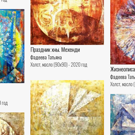
Праздник хны. Мехенди
Фадеева Татьяна
Холст, масло (90x90) - 2020 год
Жизнеописа
Фадеева Тат
Холст, масло 
0 год